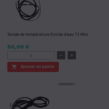
Sonde de température Entrée d'eau T1 Mini
Prix
50,00 €
remove
add
shopping_cart
Ajouter au panier
-
116000017