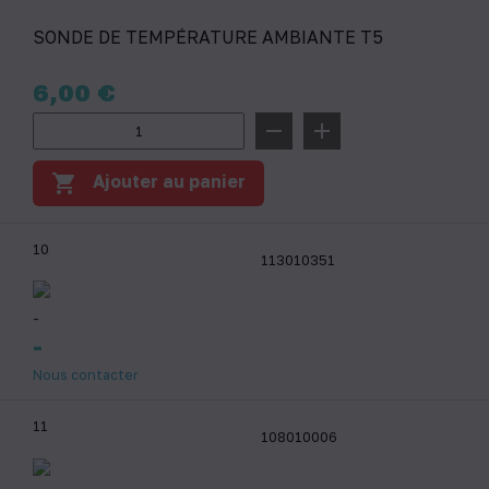
SONDE DE TEMPÉRATURE AMBIANTE T5
Prix
6,00 €
remove
add
shopping_cart
Ajouter au panier
10
113010351
-
-
Nous contacter
11
108010006