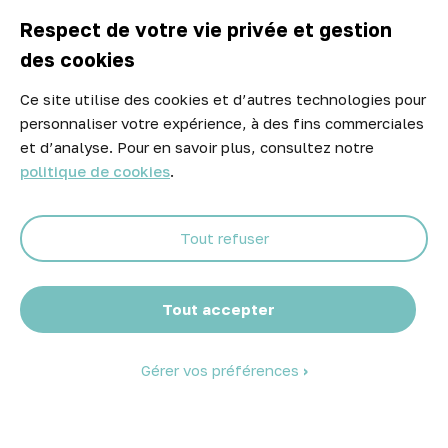

A propos d'Atelier Piscine
Respect de votre vie privée et gestion
des cookies
Ce site utilise des cookies et d’autres technologies pour
Newsletter
personnaliser votre expérience, à des fins commerciales
Ne manquez aucune opportunité ! Restez informé de nos meilleurs
et d’analyse. Pour en savoir plus, consultez notre
prix et nouveaux arrivages.
politique de cookies
.
Tout refuser
Abonnez-vous
Tout accepter
Gérer vos préférences
© 2026 Atelier Piscine - Tous droits réservés
Mentions légales
|
Conditions générales de vente
|
Politique de
confidentialité
|
Politique des cookies