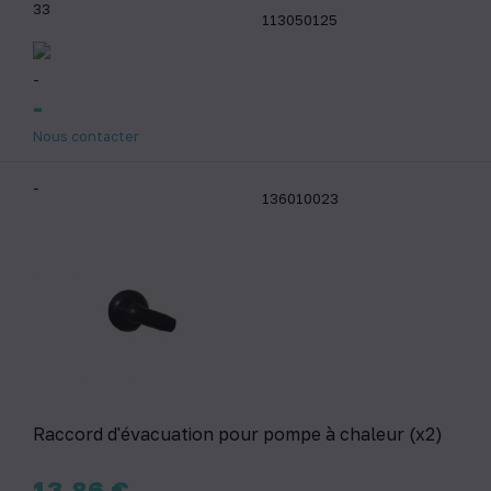
33
113050125
-
-
Nous contacter
-
136010023
Raccord d'évacuation pour pompe à chaleur (x2)
Prix
13,86 €