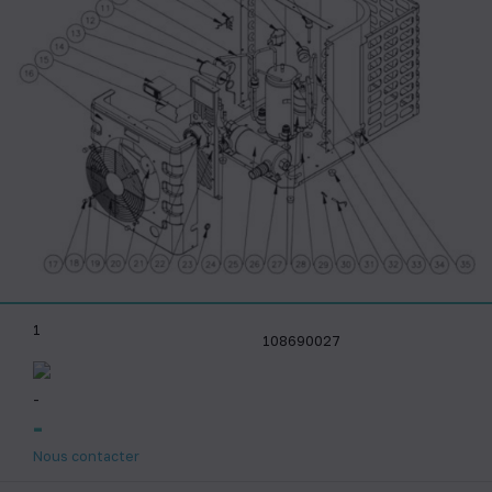
1
108690027
-
-
Nous contacter