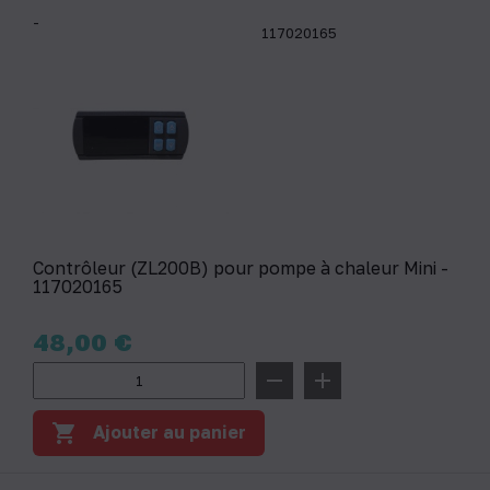
-
117020165
Contrôleur (ZL200B) pour pompe à chaleur Mini -
117020165
Prix
48,00 €
remove
add
shopping_cart
Ajouter au panier