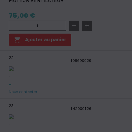
MOTEUR VENTILATEUR
Prix
75,00 €
remove
add
shopping_cart
Ajouter au panier
22
108690029
-
-
Nous contacter
23
142000126
-
-