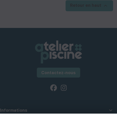

Retour en haut
Contactez-nous
Facebook
Instagram

Informations