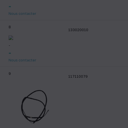
-
Nous contacter
8
133020010
-
-
Nous contacter
9
117110079