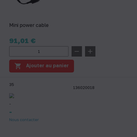
Mini power cable
Prix
91,01 €
remove
add
shopping_cart
Ajouter au panier
35
136020018
-
-
Nous contacter