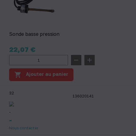
Sonde basse pression
Prix
22,07 €
remove
add
shopping_cart
Ajouter au panier
32
136020141
-
-
Nous contacter