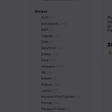
Marque
M
ACIS
(18)
ho
Astralpool
(190)
ar
BWT
(2)
Pe
Calplas
(35)
DAB
(1)
2
Pri
Easyfilter
(2)
Emaux
(12)
Espa
(10)
Hayward
(197)
IML
(9)
Kokido
(2)
Kripsol
(29)
Lacron
(27)
Monarch Pool System
(3)
Pentair
(96)
Peraqua Praher
(3)