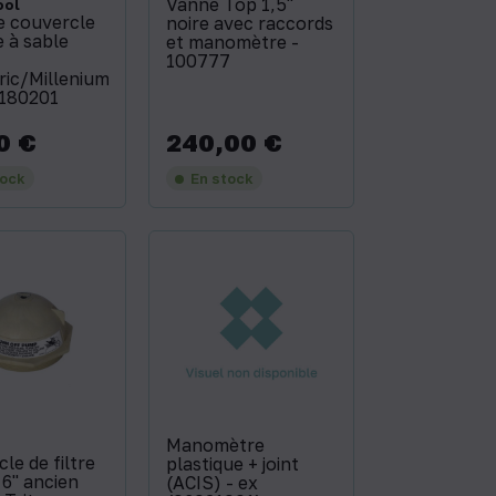
Vanne Top 1,5''
ool
e couvercle
noire avec raccords
e à sable
et manomètre -
100777
ric/Millenium
180201
0 €
240,00 €
Prix
tock
En stock
Manomètre
le de filtre
plastique + joint
 6'' ancien
(ACIS) - ex