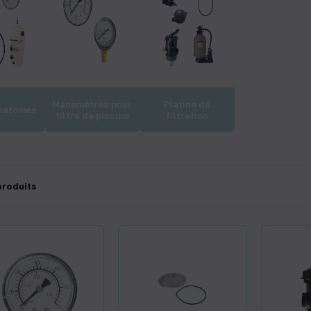
Manomètres pour
Platine de
diatomée
filtre de piscine
filtration
produits