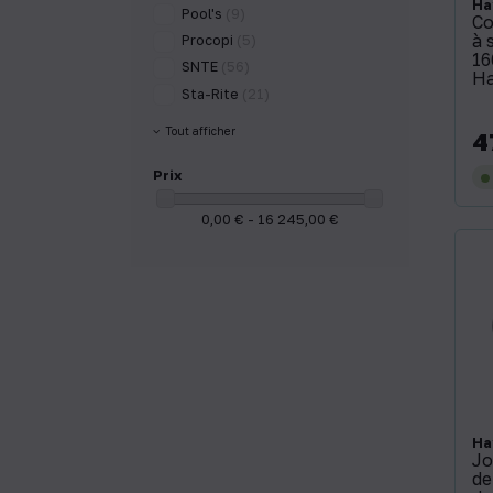
Ha
Pool's
(9)
Co
à 
Procopi
(5)
16
SNTE
(56)
H
Sta-Rite
(21)
Tout afficher
4
Pri
Prix
0,00 € - 16 245,00 €
Ha
Jo
de