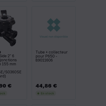
Tube + collecteur
d
ide 2'' 6
pour P650 -
 jonctions
89011606
e 155 mm
SE/S0360SE
rd)
90 €
44,86 €
Prix
tock
En stock