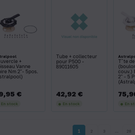
Tube + collecteur
tralpool
Astralp
uvercle +
Tˆte d
pour P500 -
isseau Vanne
(boulon
89011605
ire Nm 2''- 5pos.
couv.)
stralpool)
2'' - 5 
(Astral
9,95 €
42,92 €
75,9
x
Prix
Prix
En stock
En stock
En s
1
2
3
…
28