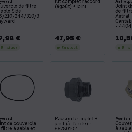
Kit complet raccord
yward
Astralp
uvercle de filtre
Joint d
(égoût) + joint
sable Side
de filtr
6/210/244/310/360
Astral
ayward
Cantab
- 4404
7,98 €
47,95 €
10,5
x
Prix
Prix
En stock
En stock
En s
Raccord complet +
yward
Pentair
int de couvercle
Couverc
joint (à l'unité) -
 filtre à sable et
à sable
89280102