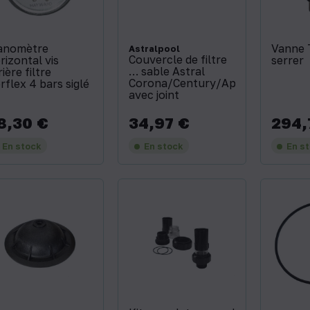
anomètre
Vanne 
Astralpool
Couvercle de filtre
rizontal vis
serrer
… sable Astral
rière filtre
Corona/Century/Aplister
rflex 4 bars siglé
avec joint
8,30 €
34,97 €
294,
x
Prix
Prix
En stock
En stock
En s