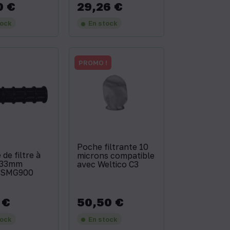
0 €
29,26 €
Prix
tock
En stock
PROMO !
Poche filtrante 10
 de filtre à
microns compatible
233mm
avec Weltico C3
 SMG900
 €
50,50 €
Prix
tock
En stock