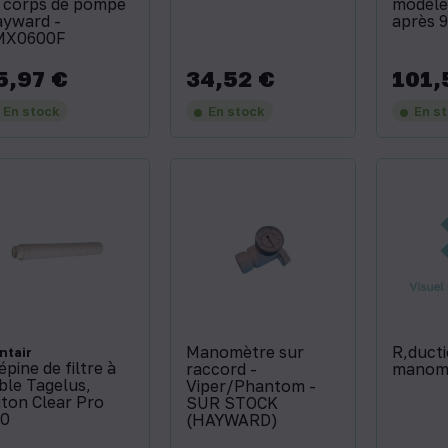
 corps de pompe
modèle
yward -
après 
MX0600F
5,97 €
34,52 €
101,
x
Prix
Prix
En stock
En stock
En s
Manomètre sur
R‚duct
ntair
épine de filtre à
raccord -
manomŠ
ble Tagelus,
Viper/Phantom -
iton Clear Pro
SUR STOCK
0
(HAYWARD)