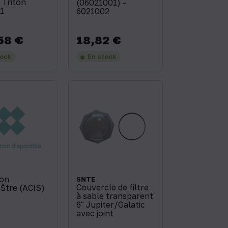
 Triton
(06021001) -
91
6021002
58 €
18,82 €
Prix
tock
En stock
ion
SNTE
Couvercle de filtre
tre (ACIS)
à sable transparent
6'' Jupiter/Galatic
avec joint