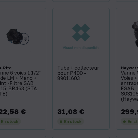
Tube + collecteur
a-Rite
Haywar
nne 6 voies 1 1/2''
Vanne S
pour P400 -
ide LM + Mano +
Voies +
89011603
int -Filtre SAB
entrax
15-BR463 (STA-
FSAB
TE)
S0310
(Haywa
22,58 €
31,08 €
299,
x
Prix
Prix
En stock
En stock
En s