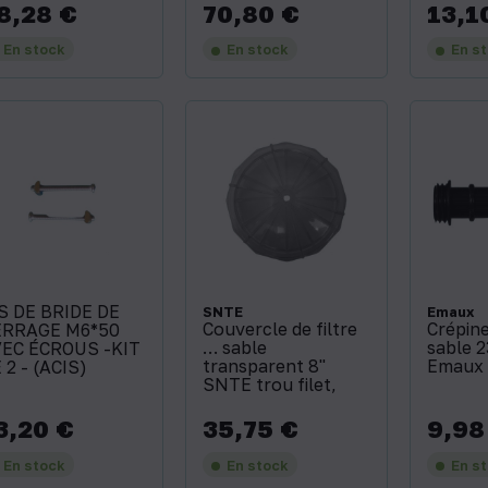
8,28 €
70,80 €
13,1
x
Prix
Prix
En stock
En stock
En s
S DE BRIDE DE
SNTE
Emaux
Couvercle de filtre
Crépine
ERRAGE M6*50
… sable
sable 
EC ÉCROUS -KIT
transparent 8''
Emaux
 2 - (ACIS)
SNTE trou filet‚
3,20 €
35,75 €
9,98
x
Prix
Prix
En stock
En stock
En s