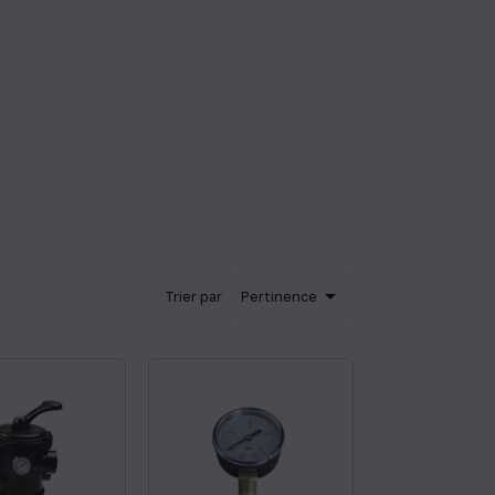

Trier par
Pertinence