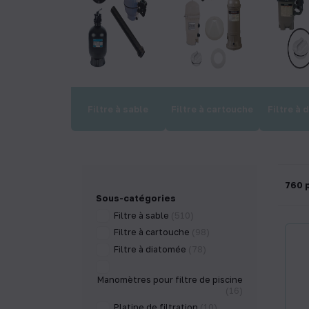
Filtre à sable
Filtre à cartouche
Filtre à 
760 
Sous-catégories
Filtre à sable
(510)
Filtre à cartouche
(98)
Filtre à diatomée
(78)
Manomètres pour filtre de piscine
(16)
Platine de filtration
(10)