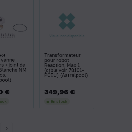
Transformateur
ool
e vanne
pour robot
s + joint de
Reaction, Max 1
 Blanche NM
(cƒble voir 78101-
Pos.
PCEU) (Astralpool)
pool)
0 €
349,96 €
Prix
tock
En stock