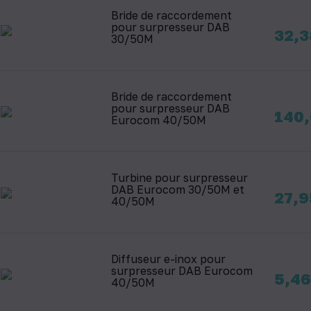
Bride de raccordement
pour surpresseur DAB
Prix
32,3
30/50M
Bride de raccordement
pour surpresseur DAB
Prix
140,
Eurocom 40/50M
Turbine pour surpresseur
DAB Eurocom 30/50M et
Prix
27,9
40/50M
Diffuseur e-inox pour
surpresseur DAB Eurocom
Prix
5,46
40/50M