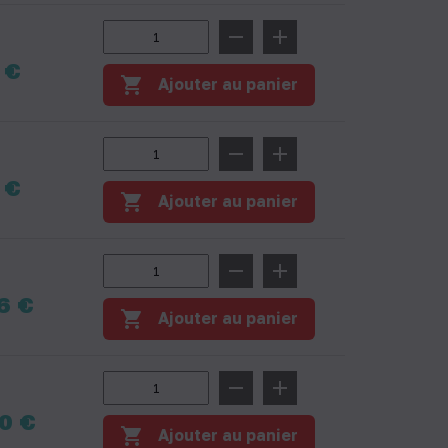
remove
add
 €
shopping_cart
Ajouter au panier
remove
add
 €
shopping_cart
Ajouter au panier
remove
add
6 €
shopping_cart
Ajouter au panier
remove
add
0 €
shopping_cart
Ajouter au panier