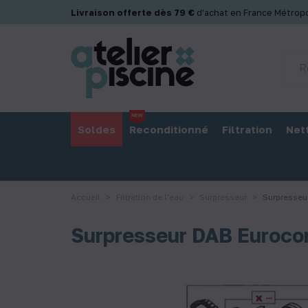
Panneau de gestion des cookies
Livraison offerte dès 79 €
d'achat en France Métropo
Soldes
Reconditionné
Filtration
Net
Accueil
Filtration de l'eau
Surpresseur
Surpresseu
Surpresseur DAB Euroc