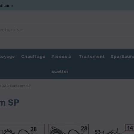
litaine
toyage
Chauffage
Pièces à
Traitement
Spa/Saun
sceller
r DAB Eurocom SP
om SP