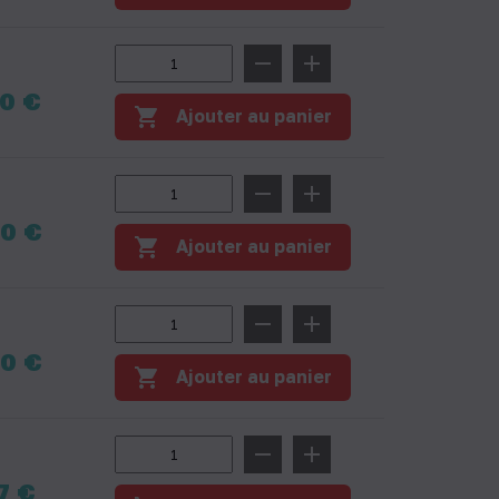
remove
add
0 €
shopping_cart
Ajouter au panier
remove
add
0 €
shopping_cart
Ajouter au panier
remove
add
0 €
shopping_cart
Ajouter au panier
remove
add
7 €