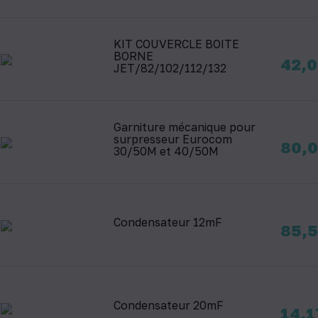
KIT COUVERCLE BOITE
BORNE
Prix
42,0
JET/82/102/112/132
Garniture mécanique pour
surpresseur Eurocom
Prix
80,0
30/50M et 40/50M
Condensateur 12mF
Prix
85,5
Condensateur 20mF
Prix
14,1