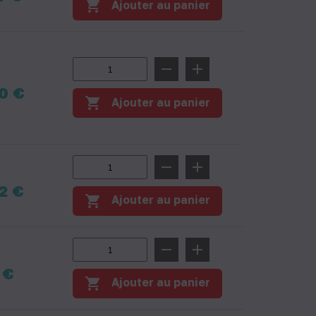
shopping_cart
Ajouter au panier
remove
add
0 €
shopping_cart
Ajouter au panier
remove
add
2 €
shopping_cart
Ajouter au panier
remove
add
 €
shopping_cart
Ajouter au panier