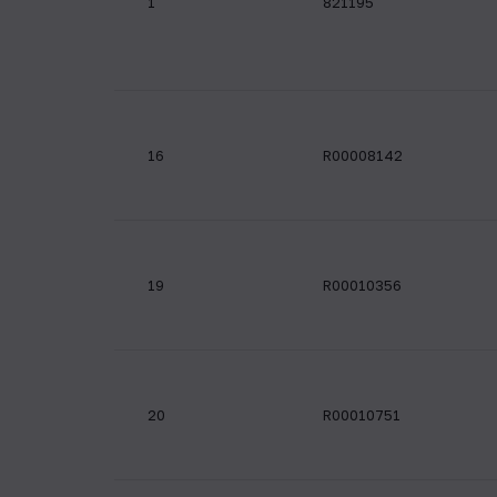
1
821195
16
R00008142
19
R00010356
20
R00010751