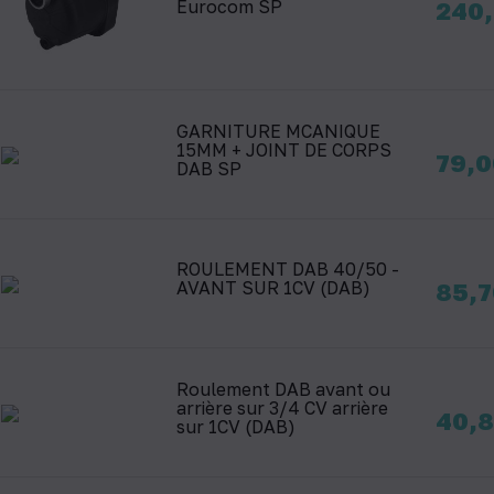
Prix
Eurocom SP
240,
GARNITURE MCANIQUE
15MM + JOINT DE CORPS
Prix
79,0
DAB SP
ROULEMENT DAB 40/50 -
Prix
AVANT SUR 1CV (DAB)
85,7
Roulement DAB avant ou
arrière sur 3/4 CV arrière
Prix
40,8
sur 1CV (DAB)