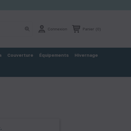
Connexion
Panier
(0)
a
Couverture
Équipements
Hivernage
.