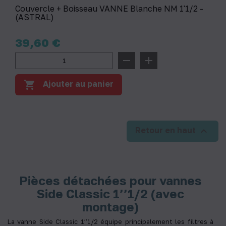
Couvercle + Boisseau VANNE Blanche NM 1'1/2 -
(ASTRAL)
Prix
39,60 €
remove
add
shopping_cart
Ajouter au panier

Retour en haut
Pièces détachées pour vannes
Side Classic 1’’1/2 (avec
montage)
La vanne Side Classic 1’’1/2 équipe principalement les filtres à