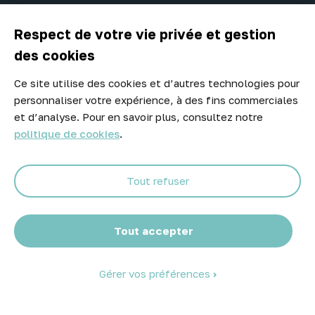

A propos d'Atelier Piscine
Respect de votre vie privée et gestion
des cookies
Ce site utilise des cookies et d’autres technologies pour
Newsletter
personnaliser votre expérience, à des fins commerciales
Ne manquez aucune opportunité ! Restez informé de nos meilleurs
et d’analyse. Pour en savoir plus, consultez notre
prix et nouveaux arrivages.
politique de cookies
.
Tout refuser
Abonnez-vous
Tout accepter
Gérer vos préférences
© 2026 Atelier Piscine - Tous droits réservés
Mentions légales
|
Conditions générales de vente
|
Politique de
confidentialité
|
Politique des cookies