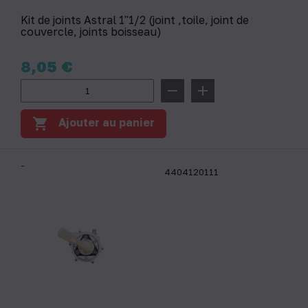
Kit de joints Astral 1''1/2 (joint ‚toile, joint de
couvercle, joints boisseau)
Prix
8,05 €
remove
add
shopping_cart
Ajouter au panier
-
4404120111