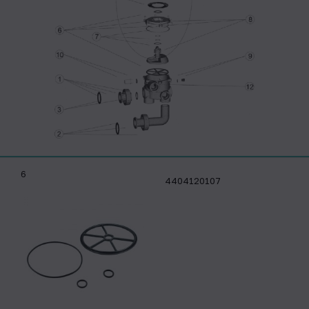
6
4404120107