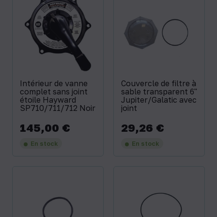
Intérieur de vanne
Couvercle de filtre à
complet sans joint
sable transparent 6''
étoile Hayward
Jupiter/Galatic avec
SP710/711/712 Noir
joint
145,00 €
29,26 €
Prix
Prix
En stock
En stock