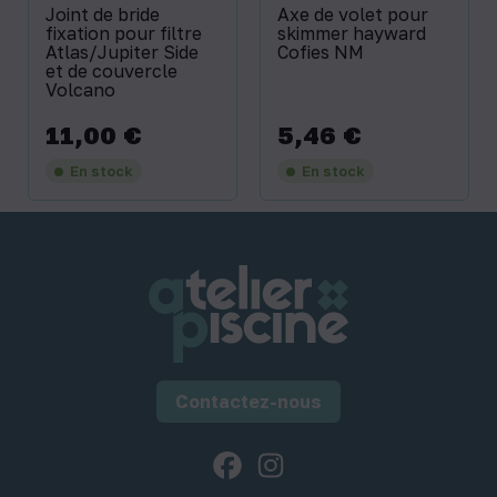
Joint de bride
Axe de volet pour
fixation pour filtre
skimmer hayward
Atlas/Jupiter Side
Cofies NM
et de couvercle
Volcano
11,00 €
5,46 €
Prix
Prix
En stock
En stock
Contactez-nous
Facebook
Instagram