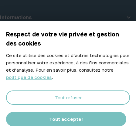

Informations

A propos d'Atelier Piscine
Respect de votre vie privée et gestion
des cookies
Ce site utilise des cookies et d’autres technologies pour
Newsletter
personnaliser votre expérience, à des fins commerciales
Ne manquez aucune opportunité ! Restez informé de nos meilleurs
et d’analyse. Pour en savoir plus, consultez notre
prix et nouveaux arrivages.
politique de cookies
.
Tout refuser
Abonnez-vous
Tout accepter