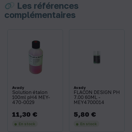
Les références
complémentaires
Avady
Avady
Solution étalon
FLACON DESIGN PH
100ml pH4 MEY-
7.00 60ML -
470-0029
MEY4700014
11,30 €
5,80 €
Prix
Prix
En stock
En stock