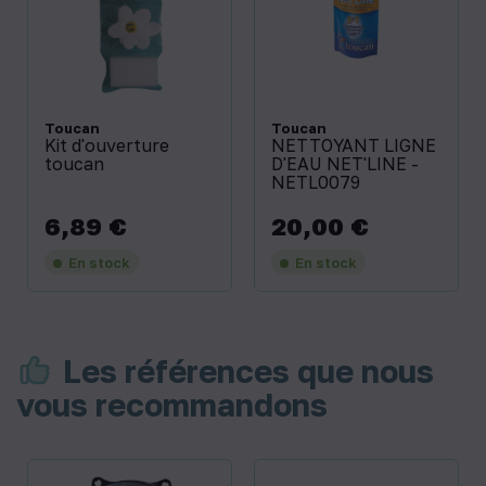
Toucan
Toucan
Kit d'ouverture
NETTOYANT LIGNE
toucan
D'EAU NET'LINE -
NETL0079
6,89 €
20,00 €
Prix
Prix
En stock
En stock
Les références que nous
vous recommandons