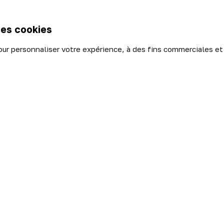
A propos
ent sécurisé
Nos locaux
rs - Echanges
des cookies
our personnaliser votre expérience, à des fins commerciales et
de confidentialité
|
Politique des cookies