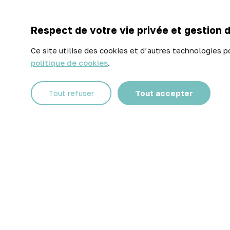
Paiem
Retou
Respect de votre vie privée et gestion 
Contactez-nous
Ce site utilise des cookies et d’autres technologies p
politique de cookies
.
Facebook
Instagram
Tout refuser
Tout accepter
© 2026 Atelier Piscine - Tous droits réservés
Mentions légales
|
Conditions générales de vente
|
Politique 