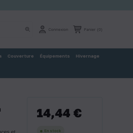
Connexion
Panier
(0)
a
Couverture
Équipements
Hivernage
n
14,44 €
En stock
nces et