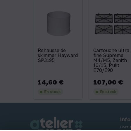
Rehausse de
Cartouche ultra
skimmer Hayward
fine Supreme
SP3195
M4/M5, Zenith
10/15, Pulit
E70/E90
14,60 €
107,00 €
Prix
Prix
En stock
En stock
Inf
Livra