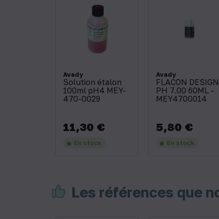
Avady
Avady
Solution étalon
FLACON DESIGN
100ml pH4 MEY-
PH 7.00 60ML -
470-0029
MEY4700014
11,30 €
5,80 €
Prix
Prix
En stock
En stock
Les références que 