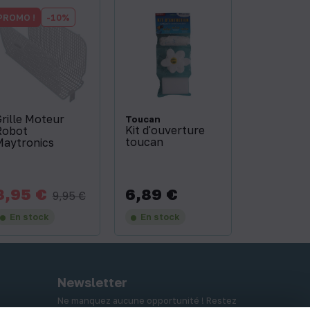
PROMO !
-10%
rille Moteur
Toucan
Kit d'ouverture
Robot
toucan
Maytronics
8,95 €
6,89 €
rix
Prix
Prix
9,95 €
de
base
En stock
En stock
Newsletter
Ne manquez aucune opportunité ! Restez