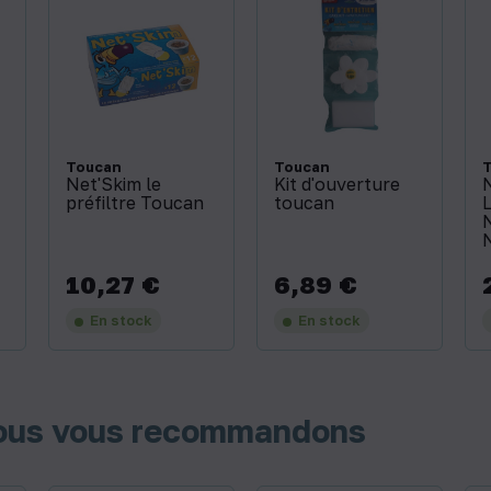
Toucan
Toucan
Net'Skim le
Kit d'ouverture
préfiltre Toucan
toucan
10,27 €
6,89 €
Prix
Prix
P
En stock
En stock
nous vous recommandons