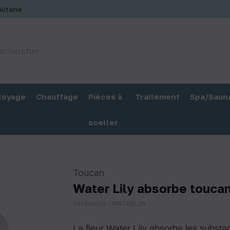
litaine
toyage
Chauffage
Pièces à
Traitement
Spa/Saun
sceller
Toucan
Water Lily absorbe touca
Référence : WATERL36
La fleur Water Lily absorbe les substa