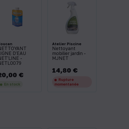
Toucan
Atelier Piscine
NETTOYANT
Nettoyant
LIGNE D'EAU
mobilier jardin -
NET'LINE -
MJNET
NETL0079
14,80 €
Prix
20,00 €
rix
Rupture
En stock
momentanée