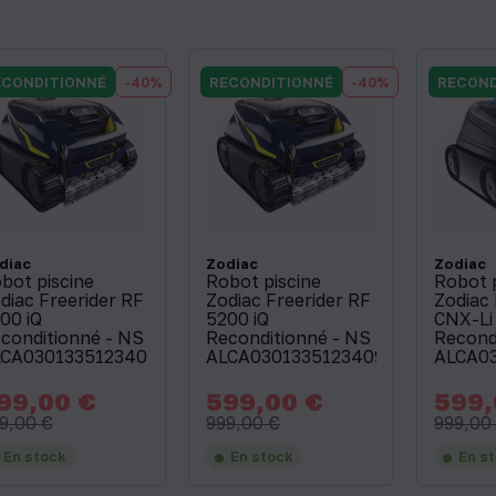
ECONDITIONNÉ
-40%
RECONDITIONNÉ
-40%
RECOND
diac
Zodiac
Zodiac
bot piscine
Robot piscine
Robot 
diac Freerider RF
Zodiac Freerider RF
Zodiac
00 iQ
5200 iQ
CNX-Li 
conditionné - NS
Reconditionné - NS
Recond
CA03013351234052
ALCA03013351234091
ALCA0
99,00 €
599,00 €
599,
x
Prix
Prix
Prix
Prix
de
de
9,00 €
999,00 €
999,00
base
base
En stock
En stock
En s