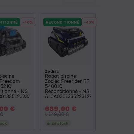
ITIONNÉ
-40%
RECONDITIONNÉ
-40%
Zodiac
piscine
Robot piscine
 Freedom
Zodiac Freerider RF
52 iQ
5400 iQ
itionné - NS
Reconditionné - NS
3013351232334
ALCA03013352231287
00 €
689,00 €
Prix
Prix
Prix
de
de
 €
1 149,00 €
base
base
tock
En stock