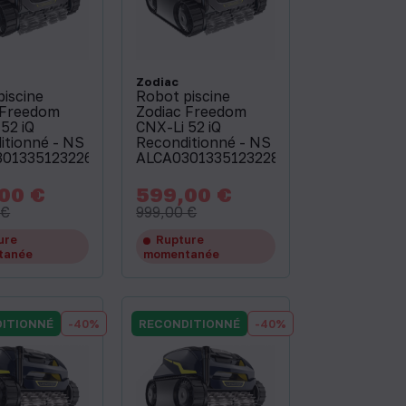
Zodiac
piscine
Robot piscine
 Freedom
Zodiac Freedom
52 iQ
CNX-Li 52 iQ
itionné - NS
Reconditionné - NS
013351232263
ALCA03013351232280
00 €
599,00 €
Prix
Prix
Prix
de
de
 €
999,00 €
base
base
ure
Rupture
tanée
momentanée
ITIONNÉ
-40%
RECONDITIONNÉ
-40%