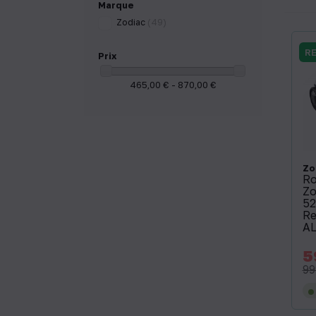
Marque
Zodiac
(49)
R
Prix
465,00 € - 870,00 €
Zo
Ro
Zo
52
Re
AL
5
Pri
99