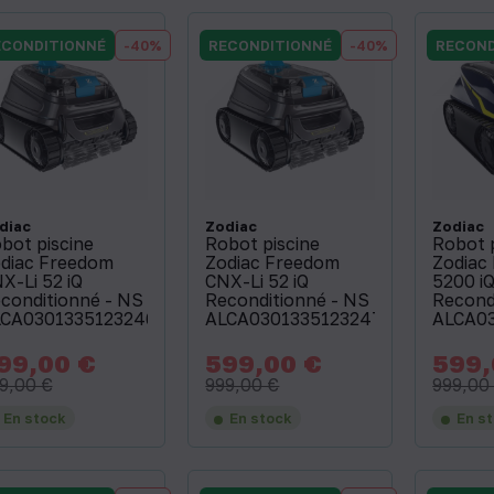
ECONDITIONNÉ
-40%
RECONDITIONNÉ
-40%
RECOND
diac
Zodiac
Zodiac
bot piscine
Robot piscine
Robot 
diac Freedom
Zodiac Freedom
Zodiac 
X-Li 52 iQ
CNX-Li 52 iQ
5200 i
conditionné - NS
Reconditionné - NS
Recond
CA03013351232462
ALCA03013351232479
ALCA0
99,00 €
599,00 €
599,
x
Prix
Prix
Prix
Prix
de
de
9,00 €
999,00 €
999,00
base
base
En stock
En stock
En s