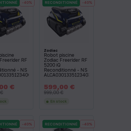
ITIONNÉ
-40%
RECONDITIONNÉ
-40%
Zodiac
piscine
Robot piscine
Freerider RF
Zodiac Freerider RF
Q
5200 iQ
itionné - NS
Reconditionné - NS
3013351234006
ALCA03013351234030
00 €
599,00 €
Prix
Prix
Prix
de
de
 €
999,00 €
base
base
tock
En stock
ITIONNÉ
-40%
RECONDITIONNÉ
-40%