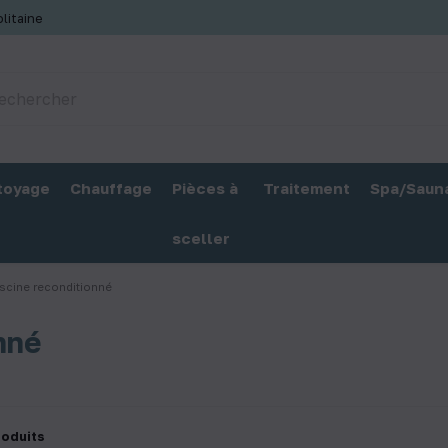
litaine
toyage
Chauffage
Pièces à
Traitement
Spa/Saun
sceller
scine reconditionné
nné
roduits