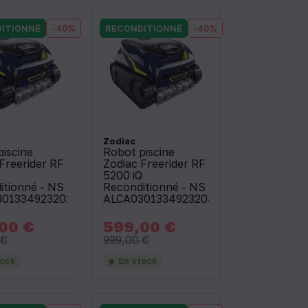
ITIONNÉ
-40%
RECONDITIONNÉ
-40%
Zodiac
piscine
Robot piscine
Freerider RF
Zodiac Freerider RF
Q
5200 iQ
itionné - NS
Reconditionné - NS
3013349232027
ALCA03013349232040
00 €
599,00 €
Prix
Prix
Prix
de
de
 €
999,00 €
base
base
tock
En stock