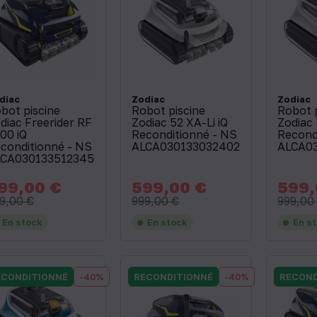
diac
Zodiac
Zodiac
bot piscine
Robot piscine
Robot 
diac Freerider RF
Zodiac 52 XA-Li iQ
Zodiac 
00 iQ
Reconditionné - NS
Recond
conditionné - NS
ALCA03013303240274
ALCA0
CA03013351234568
99,00 €
599,00 €
599,
x
Prix
Prix
Prix
Prix
de
de
9,00 €
999,00 €
999,00
base
base
En stock
En stock
En s
ECONDITIONNÉ
-40%
RECONDITIONNÉ
-40%
RECOND