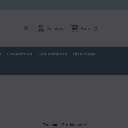
Connexion
Panier
(0)
a
Couverture
Équipements
Hivernage

Trier par
Pertinence