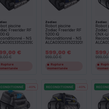
diac
Zodiac
Zodiac
bot piscine
Robot piscine
Robot 
diac Freerider RF
Zodiac Freerider RF
Zodiac
00 iQ
5200 iQ
CNX-Li 
conditionné - NS
Reconditionné - NS
Recond
CA03013351233928
ALCA03013352232099
ALCA03
99,00 €
599,00 €
599,
x
Prix
Prix
Prix
Prix
de
de
9,00 €
999,00 €
999,00
base
base
Rupture
Rupture
Rupt
omentanée
momentanée
momen
ECONDITIONNÉ
-40%
RECONDITIONNÉ
-40%
RECOND