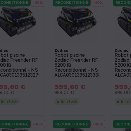
ECONDITIONNÉ
-40%
RECONDITIONNÉ
-40%
RECOND
diac
Zodiac
Zodiac
bot piscine
Robot piscine
Robot 
diac Freerider RF
Zodiac Freerider RF
Zodiac 
00 iQ
5200 iQ
5200 i
conditionné - NS
Reconditionné - NS
Recond
CA03013351232797
ALCA03013351233883
ALCA0
99,00 €
599,00 €
599,
x
Prix
Prix
Prix
Prix
de
de
9,00 €
999,00 €
999,00
base
base
En stock
En stock
En s
ECONDITIONNÉ
-40%
RECONDITIONNÉ
-40%
RECOND