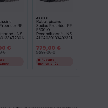
Zodiac
piscine
Robot piscine
Freerider RF
Zodiac Freerider RF
Q
5600 iQ
itionné - NS
Reconditionné - NS
3013347230132
ALCA03013349232143
00 €
779,00 €
Prix
Prix
Prix
de
de
0 €
1 299,00 €
base
base
ure
Rupture
tanée
momentanée
tique, le choix d'un robot de piscine reconditionné