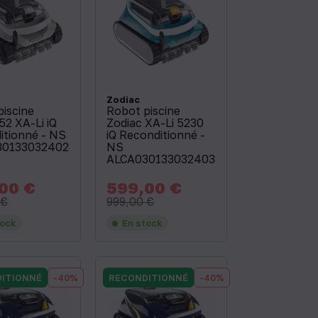
Zodiac
piscine
Robot piscine
52 XA-Li iQ
Zodiac XA-Li 5230
itionné - NS
iQ Reconditionné -
3013303240281
NS
ALCA03013303240387
00 €
599,00 €
Prix
Prix
Prix
de
de
 €
999,00 €
base
base
tock
En stock
ITIONNÉ
-40%
RECONDITIONNÉ
-40%