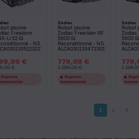
diac
Zodiac
Zodiac
bot piscine
Robot piscine
Robot 
diac Freedom
Zodiac Freerider RF
Zodiac 
X-Li 52 iQ
5600 iQ
5600 i
conditionné - NS
Reconditionné - NS
Recond
CA03013351232273
ALCA03013347230125
ALCA0
99,00 €
779,00 €
779,
x
Prix
Prix
Prix
Prix
de
de
9,00 €
1 299,00 €
1 299,0
base
base
Rupture
Rupture
Rupt
omentanée
momentanée
momen
1
2
poste de dépense technique après la filtration elle-même. Dans cette op