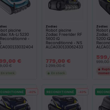
diac
Zodiac
Zodiac
bot piscine
Robot piscine
Robot 
diac XA-Li 5230
Zodiac Freerider RF
Zodiac 
 Reconditionné -
5600 iQ
5200 i
S
Reconditionné - NS
Recond
CA03013303240439
ALCA03013306243371
ALCA03
599,
Prix
99,00 €
779,00 €
x
Prix
Prix
Prix
999,00
de
de
9,00 €
1 299,00 €
base
base
Rupt
En stock
En stock
momen
ECONDITIONNÉ
-40%
RECONDITIONNÉ
-40%
RECOND