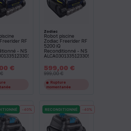
Zodiac
piscine
Robot piscine
Freerider RF
Zodiac Freerider RF
Q
5200 iQ
itionné - NS
Reconditionné - NS
013351233013
ALCA03013351233097
00 €
599,00 €
Prix
Prix
Prix
de
de
 €
999,00 €
base
base
ure
Rupture
tanée
momentanée
ITIONNÉ
-40%
RECONDITIONNÉ
-40%