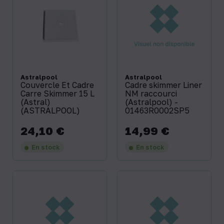
Astralpool
Astralpool
Couvercle Et Cadre
Cadre skimmer Liner
Carre Skimmer 15 L
NM raccourci
(Astral)
(Astralpool) -
(ASTRALPOOL)
01463R0002SP5
24,10 €
14,99 €
Prix
Prix
En stock
En stock