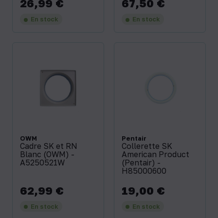
26,99 €
67,50 €
Prix
Prix
En stock
En stock
OWM
Pentair
Cadre SK et RN
Collerette SK
Blanc (OWM) -
American Product
A5250521W
(Pentair) -
H85000600
62,99 €
19,00 €
Prix
Prix
En stock
En stock