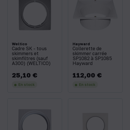
Weltico
Hayward
Cadre SK - tous
Collerette de
skimmers et
skimmer carrée
skimfiltres (sauf
SP1082 à SP1085
A300) (WELTICO)
Hayward
25,10 €
112,00 €
Prix
Prix
En stock
En stock