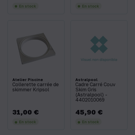
En stock
En stock
Atelier Piscine
Astralpool
Collerette carrée de
Cadre Carré Couv
skimmer Kripsol
Skim Gris
(Astralpool) -
4402010069
31,00 €
45,90 €
Prix
Prix
En stock
En stock