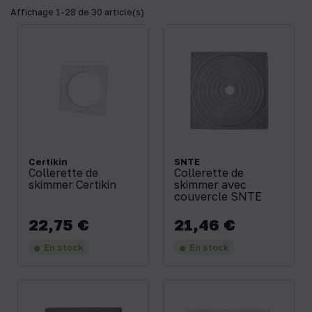
Affichage 1-28 de 30 article(s)
Certikin
SNTE
Collerette de
Collerette de
skimmer Certikin
skimmer avec
couvercle SNTE
22,75 €
21,46 €
Prix
Prix
En stock
En stock