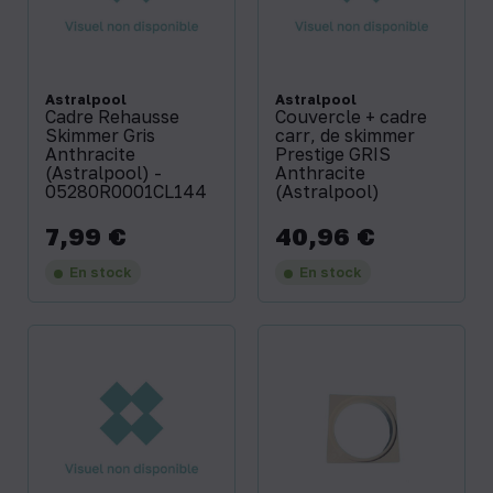
Astralpool
Astralpool
Cadre Rehausse
Couvercle + cadre
Skimmer Gris
carr‚ de skimmer
Anthracite
Prestige GRIS
(Astralpool) -
Anthracite
05280R0001CL144
(Astralpool)
7,99 €
40,96 €
Prix
Prix
En stock
En stock