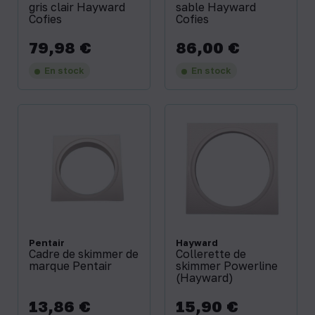
gris clair Hayward
sable Hayward
Cofies
Cofies
79,98 €
86,00 €
Prix
Prix
En stock
En stock
Pentair
Hayward
Cadre de skimmer de
Collerette de
marque Pentair
skimmer Powerline
(Hayward)
13,86 €
15,90 €
Prix
Prix