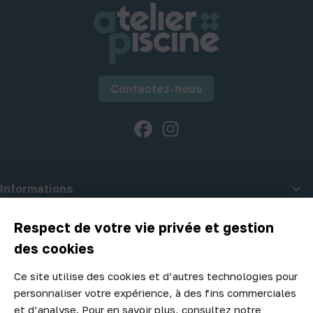
Contactez-nous
Facebook
Instagram

Informations

A propos d'Atelier Piscine
Respect de votre vie privée et gestion
des cookies
Ce site utilise des cookies et d’autres technologies pour
Newsletter
personnaliser votre expérience, à des fins commerciales
Ne manquez aucune opportunité ! Restez informé de nos meilleurs
et d’analyse. Pour en savoir plus, consultez notre
prix et nouveaux arrivages.