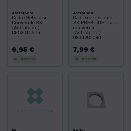
Astralpool
Astralpool
Cadre Rehausse
Cadre carré sable
Couvercle SK
SK PRESTIGE - sans
(Astralpool) -
couvercle
CE02010506
(Astralpool) -
09342CL090
6,95 €
7,99 €
Prix
Prix
En stock
En stock
IML
Kafko