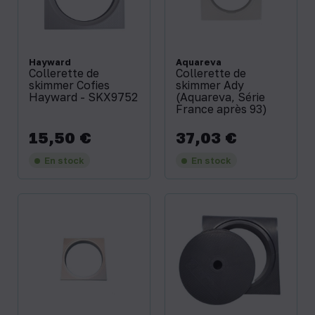
Hayward
Aquareva
Collerette de
Collerette de
skimmer Cofies
skimmer Ady
Hayward - SKX9752
(Aquareva, Série
France après 93)
15,50 €
37,03 €
Prix
Prix
En stock
En stock