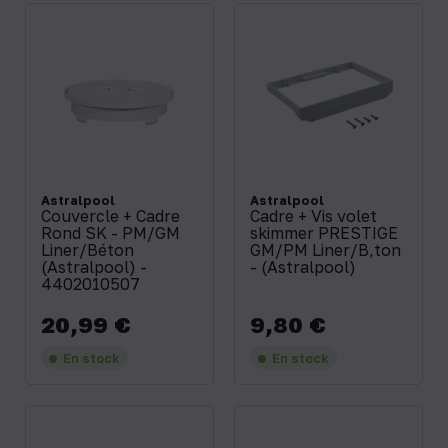
Astralpool
Astralpool
Couvercle + Cadre
Cadre + Vis volet
Rond SK - PM/GM
skimmer PRESTIGE
Liner/Béton
GM/PM Liner/B‚ton
(Astralpool) -
- (Astralpool)
4402010507
20,99 €
9,80 €
Prix
Prix
En stock
En stock