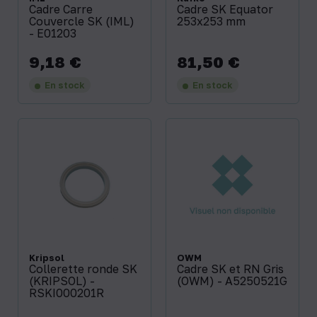
Cadre Carre
Cadre SK Equator
Couvercle SK (IML)
253x253 mm
- E01203
9,18 €
81,50 €
Prix
Prix
En stock
En stock
Kripsol
OWM
Collerette ronde SK
Cadre SK et RN Gris
(KRIPSOL) -
(OWM) - A5250521G
RSKI000201R