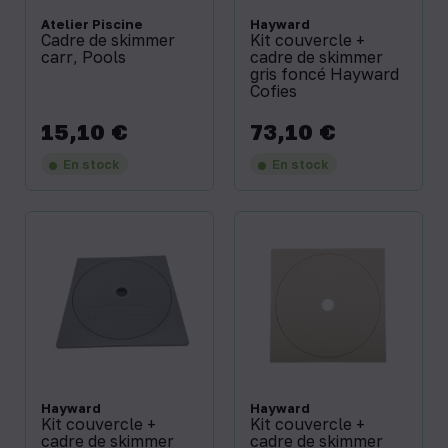
Atelier Piscine
Hayward
Cadre de skimmer
Kit couvercle +
carr‚ Pools
cadre de skimmer
gris foncé Hayward
Cofies
15,10 €
73,10 €
Prix
Prix
En stock
En stock
Hayward
Hayward
Kit couvercle +
Kit couvercle +
cadre de skimmer
cadre de skimmer