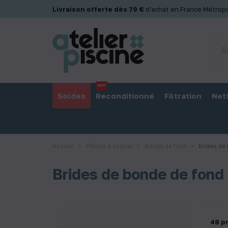
Panneau de gestion des cookies
Livraison offerte dès 79 €
d'achat en France Métropo
Soldes
Reconditionné
Filtration
Net
Accueil
Pièces à sceller
Bonde de fond
Brides de
Brides de bonde de fond
48 p