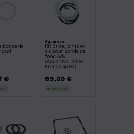
Aquareva
e bonde de
Kit Bride, joints et
ipsol
vis pour bonde de
fond Ady
(Aquareva, Série
France ap.93)
7 €
69,30 €
Prix
tock
En stock