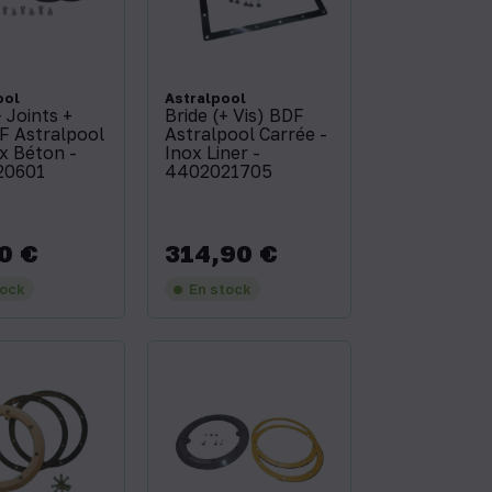
ool
Astralpool
+ Joints +
Bride (+ Vis) BDF
F Astralpool
Astralpool Carrée -
nox Béton -
Inox Liner -
20601
4402021705
0 €
314,90 €
Prix
tock
En stock