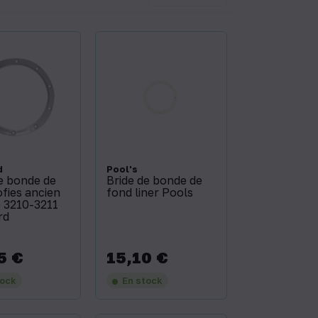
d
Pool's
e bonde de
Bride de bonde de
fies ancien
fond liner Pools
 3210-3211
rd
5 €
15,10 €
Prix
tock
En stock