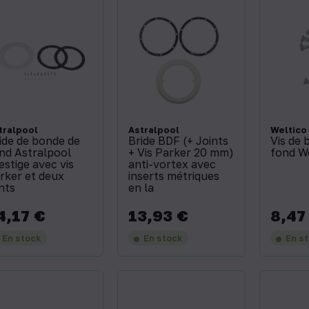
tralpool
Astralpool
Weltico
ide de bonde de
Bride BDF (+ Joints
Vis de 
nd Astralpool
+ Vis Parker 20 mm)
fond We
estige avec vis
anti-vortex avec
rker et deux
inserts métriques
ints
en la
4,17 €
13,93 €
8,47
x
Prix
Prix
En stock
En stock
En s