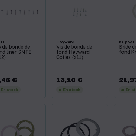
TE
Hayward
Kripsol
s de bonde de
Vis de bonde de
Bride d
nd liner SNTE
fond Hayward
fond Kr
12)
Cofies (x11)
,46 €
13,10 €
21,9
x
Prix
Prix
En stock
En stock
En s