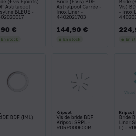
ide (+ vis + joints)
Bride (+ Vis) BDF
Bride (
F Astrlapool
Astralpool Carrée -
Vis) BD
syline BLEUE -
Inox Liner -
- Inox 
402020017
4402021703
44020
,90 €
144,90 €
224,
x
Prix
Prix
En stock
En stock
En s
L
Kripsol
Kripsol
IDE BDF (IML)
Vis de bride BDF
Bride B
Kripsol SRPL -
Liner S
RDRP000600R
L) - R