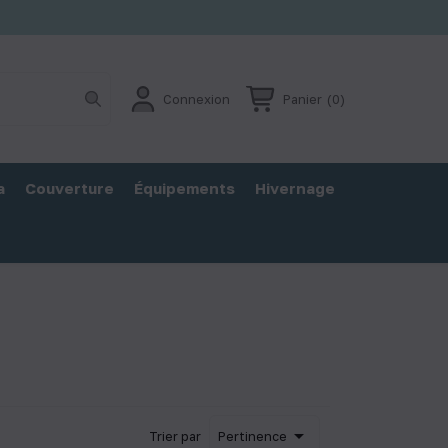
Connexion
Panier
(0)
a
Couverture
Équipements
Hivernage

Trier par
Pertinence