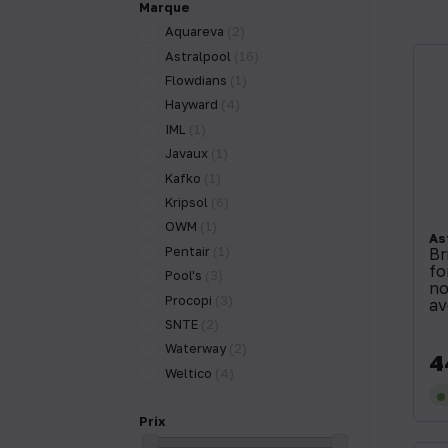
Marque
Aquareva
(2)
Astralpool
(16)
Flowdians
(1)
Hayward
(4)
IML
(1)
Javaux
(1)
Kafko
(1)
Kripsol
(6)
OWM
(1)
As
Pentair
(1)
Br
fo
Pool's
(3)
no
Procopi
(3)
av
SNTE
(2)
Waterway
(2)
4
Pri
Weltico
(4)
Prix