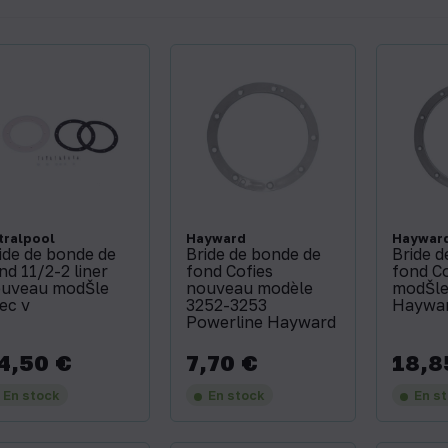
tralpool
Hayward
Haywar
ide de bonde de
Bride de bonde de
Bride d
nd 11/2-2 liner
fond Cofies
fond Co
uveau modŠle
nouveau modèle
modŠle
ec v
3252-3253
Haywa
Powerline Hayward
4,50 €
7,70 €
18,8
x
Prix
Prix
En stock
En stock
En s