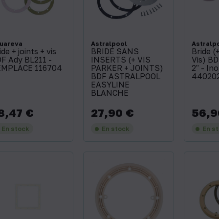
uareva
Astralpool
Astralp
ide + joints + vis
BRIDE SANS
Bride (
F Ady BL211 -
INSERTS (+ VIS
Vis) BD
MPLACE 116704
PARKER + JOINTS)
2'' - I
BDF ASTRALPOOL
44020
EASYLINE
BLANCHE
8,47 €
27,90 €
56,9
x
Prix
Prix
En stock
En stock
En s