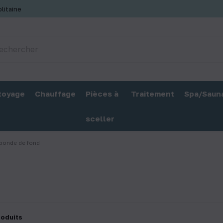
litaine
toyage
Chauffage
Pièces à
Traitement
Spa/Saun
sceller
 bonde de fond
roduits