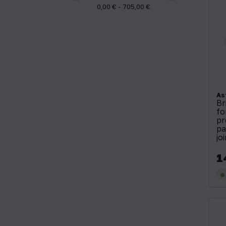
0,00 € - 705,00 €
As
Br
fo
pr
pa
jo
1
Pri