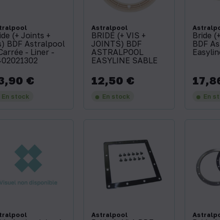
tralpool
Astralpool
Astralp
ide (+ Joints +
BRIDE (+ VIS +
Bride (+
s) BDF Astralpool
JOINTS) BDF
BDF As
'Carrée - Liner -
ASTRALPOOL
Easyli
02021302
EASYLINE SABLE
3,90 €
12,50 €
17,8
x
Prix
Prix
En stock
En stock
En s
tralpool
Astralpool
Astralp