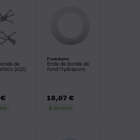
Flowdians
bonde de
Bride de bonde de
ltico (x12)
fond Hydrapure
 €
18,07 €
Prix
tock
En stock