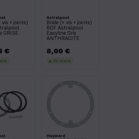
ool
Astralpool
 vis + joints)
Bride (+ vis + joints)
tralpool
BDF Astralpool
ne GRISE
Easyline Gris
ANTHRACITE
6 €
8,00 €
Prix
tock
En stock
ool
Hayward