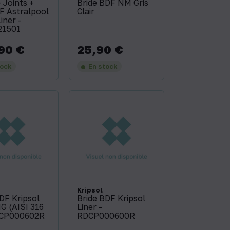
+ Joints +
Bride BDF NM Gris
F Astralpool
Clair
Liner -
21501
90 €
25,90 €
Prix
tock
En stock
Kripsol
DF Kripsol
Bride BDF Kripsol
IG (AISI 316
Liner -
DCP000602R
RDCP000600R