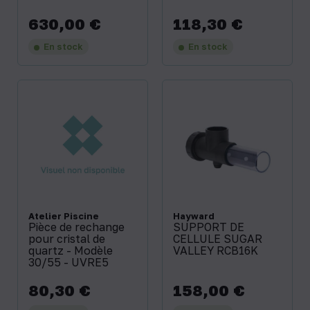
630,00 €
118,30 €
Prix
Prix
En stock
En stock
Atelier Piscine
Hayward
Pièce de rechange
SUPPORT DE
pour cristal de
CELLULE SUGAR
quartz - Modèle
VALLEY RCB16K
30/55 - UVRE5
80,30 €
158,00 €
Prix
Prix