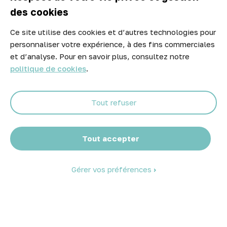
des cookies
Ce site utilise des cookies et d’autres technologies pour
Newsletter
personnaliser votre expérience, à des fins commerciales
Ne manquez aucune opportunité ! Restez informé de nos meilleurs
et d’analyse. Pour en savoir plus, consultez notre
prix et nouveaux arrivages.
politique de cookies
.
Tout refuser
Abonnez-vous
Tout accepter
Gérer vos préférences
© 2026 Atelier Piscine - Tous droits réservés
Mentions légales
|
Conditions générales de vente
|
Politique de
confidentialité
|
Politique des cookies