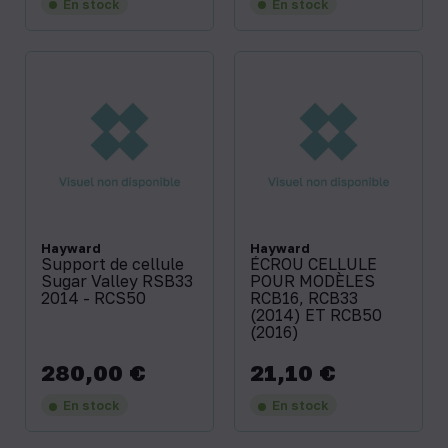
En stock
En stock
Hayward
Hayward
Support de cellule
ÉCROU CELLULE
Sugar Valley RSB33
POUR MODÈLES
2014 - RCS50
RCB16, RCB33
(2014) ET RCB50
(2016)
280,00 €
21,10 €
Prix
Prix
En stock
En stock