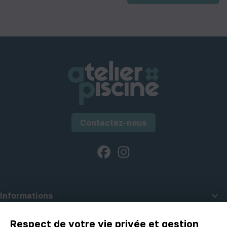
Contactez-nous
Facebook
Instagram

Informations

A propos d'Atelier Piscine
Respect de votre vie privée et gestion