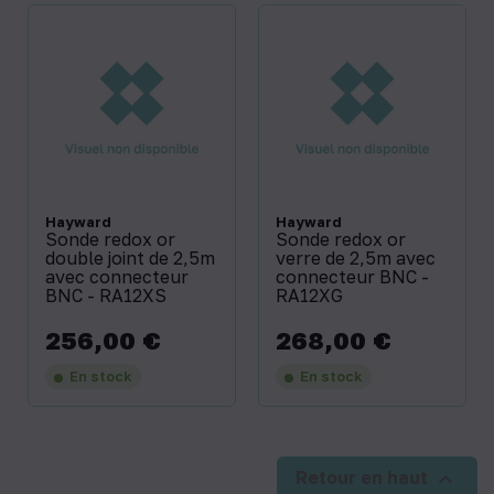
Hayward
Hayward
Sonde redox or
Sonde redox or
double joint de 2,5m
verre de 2,5m avec
avec connecteur
connecteur BNC -
BNC - RA12XS
RA12XG
256,00 €
268,00 €
Prix
Prix
En stock
En stock

Retour en haut