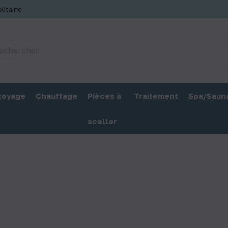
litaine
toyage
Chauffage
Pièces à
Traitement
Spa/Saun
sceller