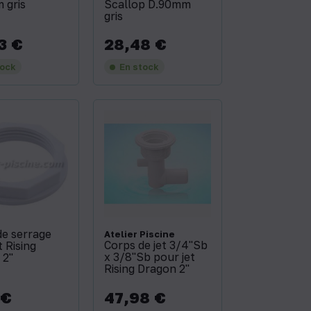
 gris
Scallop D.90mm
gris
3 €
28,48 €
Prix
tock
En stock
de serrage
Atelier Piscine
Corps de jet 3/4''Sb
t Rising
x 3/8''Sb pour jet
2''
Rising Dragon 2''
 €
47,98 €
Prix