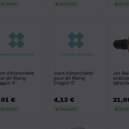
En stock
En stock
En s
int d'étanchéité
Joint d'étanchéité
Jet Ris
ur jet Rising
pour jet Rising
scallop
agon 4''
Dragon 5''
(direct
,01 €
4,13 €
21,0
x
Prix
Prix
En stock
En stock
En s