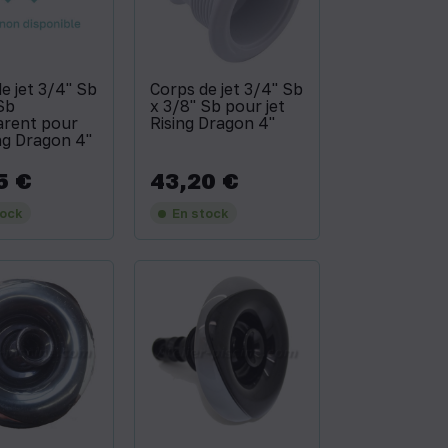
e jet 3/4'' Sb
Corps de jet 3/4'' Sb
 Sb
x 3/8'' Sb pour jet
arent pour
Rising Dragon 4''
ing Dragon 4''
5 €
43,20 €
Prix
tock
En stock