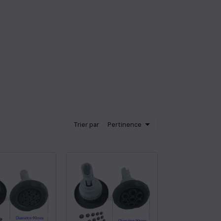

Trier par
Pertinence