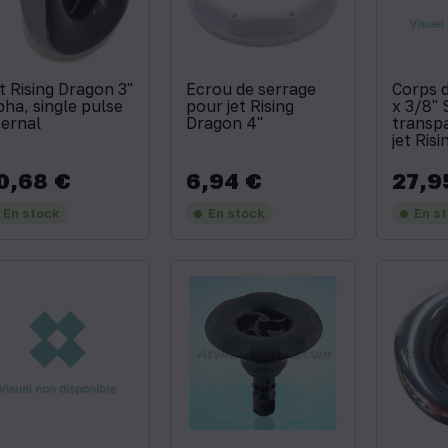
t Rising Dragon 3''
Ecrou de serrage
Corps d
pha, single pulse
pour jet Rising
x 3/8''
ternal
Dragon 4''
transp
jet Ris
0,68 €
6,94 €
27,9
x
Prix
Prix
En stock
En stock
En s