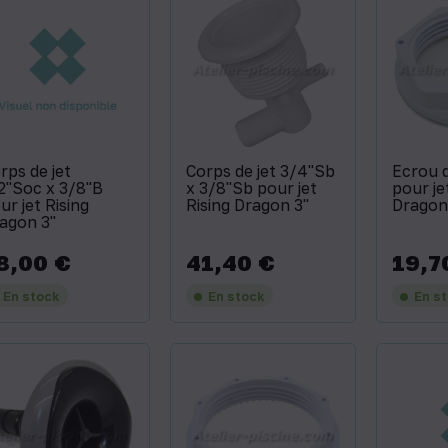
rps de jet
Corps de jet 3/4''Sb
Ecrou 
2''Soc x 3/8''B
x 3/8''Sb pour jet
pour je
ur jet Rising
Rising Dragon 3''
Dragon 
agon 3''
8,00 €
41,40 €
19,7
x
Prix
Prix
En stock
En stock
En s