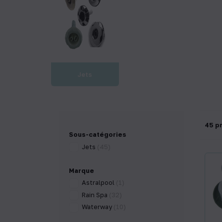
Jets
45 p
Sous-catégories
Jets
(45)
Marque
Astralpool
(1)
Rain Spa
(32)
Waterway
(10)