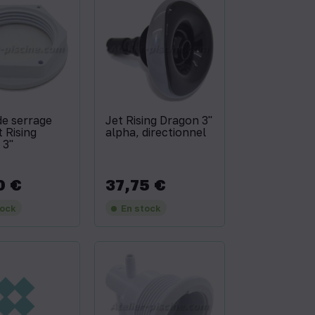
de serrage
Jet Rising Dragon 3''
t Rising
alpha, directionnel
3''
0 €
37,75 €
Prix
tock
En stock