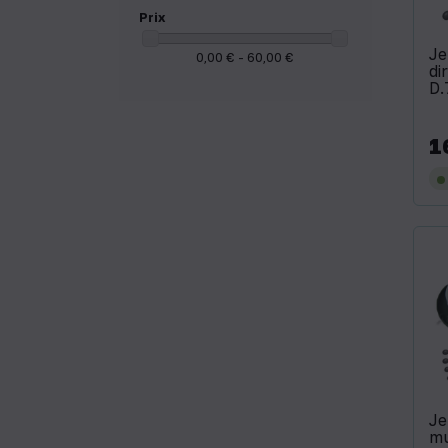
Prix
Je
0,00 € - 60,00 €
di
D.
1
Pri
Je
mu