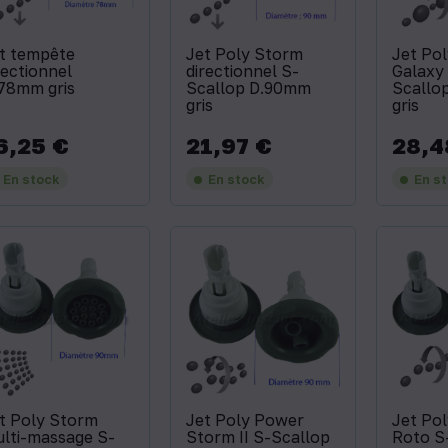
t tempête
Jet Poly Storm
Jet Po
rectionnel
directionnel S-
Galaxy
78mm gris
Scallop D.90mm
Scallo
gris
gris
6,25 €
21,97 €
28,4
x
Prix
Prix
En stock
En stock
En s
t Poly Storm
Jet Poly Power
Jet Po
lti-massage S-
Storm II S-Scallop
Roto S