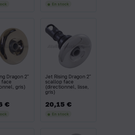
tock
En stock
ing Dragon 2''
Jet Rising Dragon 2''
 face
scallop face
ionnel, gris)
(directionnel, lisse,
gris)
6 €
20,15 €
Prix
tock
En stock