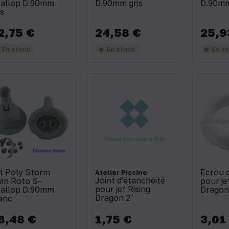
allop D.90mm
D.90mm gris
D.90mm
is
2,75 €
24,58 €
25,9
x
Prix
Prix
En stock
En stock
En s
t Poly Storm
Ecrou 
Atelier Piscine
Joint d'étanchéité
in Roto S-
pour je
pour jet Rising
allop D.90mm
Dragon 
Dragon 2''
anc
8,48 €
1,75 €
3,01
x
Prix
Prix