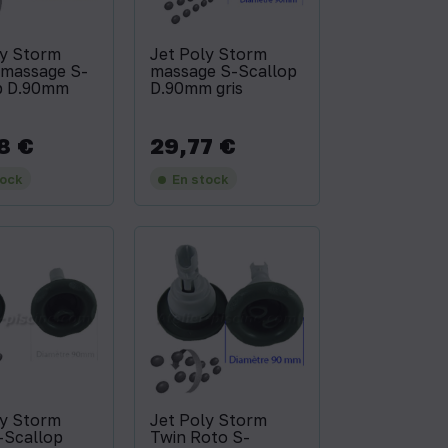
ly Storm
Jet Poly Storm
 massage S-
massage S-Scallop
p D.90mm
D.90mm gris
8 €
29,77 €
Prix
tock
En stock
ly Storm
Jet Poly Storm
-Scallop
Twin Roto S-