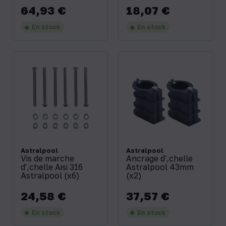
64,93 €
18,07 €
Prix
Prix
En stock
En stock
Astralpool
Astralpool
Vis de marche
Ancrage d'‚chelle
d'‚chelle Aisi 316
Astralpool 43mm
Astralpool (x6)
(x2)
24,58 €
37,57 €
Prix
Prix
En stock
En stock