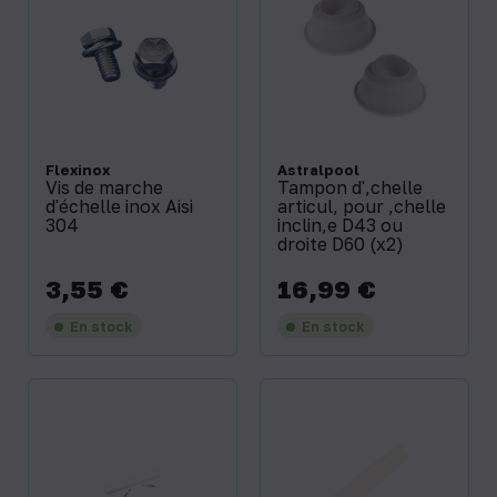
Flexinox
Astralpool
Vis de marche
Tampon d'‚chelle
d'échelle inox Aisi
articul‚ pour ‚chelle
304
inclin‚e D43 ou
droite D60 (x2)
3,55 €
16,99 €
Prix
Prix
En stock
En stock