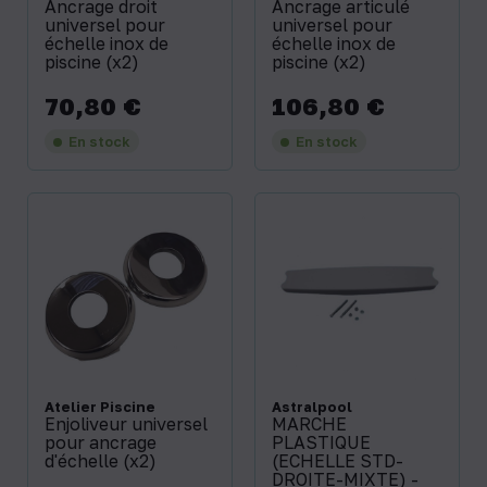
Ancrage droit
Ancrage articulé
universel pour
universel pour
échelle inox de
échelle inox de
piscine (x2)
piscine (x2)
70,80 €
106,80 €
Prix
Prix
En stock
En stock
Atelier Piscine
Astralpool
Enjoliveur universel
MARCHE
pour ancrage
PLASTIQUE
d'échelle (x2)
(ECHELLE STD-
DROITE-MIXTE) -