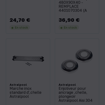
480X90X40 -
REMPLACE
4401070304 (A
24,70 €
36,90 €
Prix
Prix
En stock
En stock
Astralpool
Astralpool
Marche inox
Enjoliveur pour
standard d'‚chelle
ancrage ‚chelle,
Astralpool
plongeoir
Astralpool Aisi 304