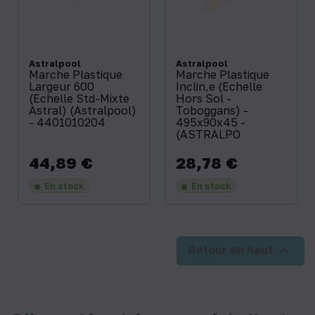
Astralpool
Astralpool
Marche Plastique
Marche Plastique
Largeur 600
Inclin‚e (Echelle
(Echelle Std-Mixte
Hors Sol -
Astral) (Astralpool)
Toboggans) -
- 4401010204
495x90x45 -
(ASTRALPO
44,89 €
28,78 €
Prix
Prix
En stock
En stock

Retour en haut