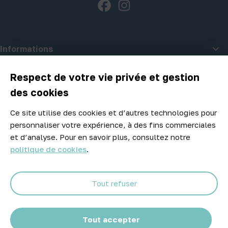
Facebook
Instagram

Informations

A propos d'Atelier Piscine
Respect de votre vie privée et gestion
des cookies
Ce site utilise des cookies et d’autres technologies pour
Newsletter
personnaliser votre expérience, à des fins commerciales
Ne manquez aucune opportunité ! Restez informé de nos meilleurs
et d’analyse. Pour en savoir plus, consultez notre
prix et nouveaux arrivages.
politique de cookies
.
Tout refuser
Abonnez-vous
Tout accepter