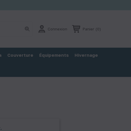
Connexion
Panier
(0)
a
Couverture
Équipements
Hivernage
.