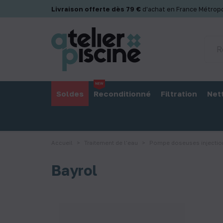
Panneau de gestion des cookies
Livraison offerte dès 79 €
d'achat en France Métropo
Soldes
Reconditionné
Filtration
Net
Accueil
Traitement de l'eau
Pompe doseuses injectio
Bayrol