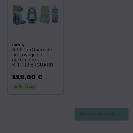
Darlly
Kit FilterGuard de
nettoyage de
cartouche -
KITFILTERGUARD
119,60 €
Prix
En stock

Retour en haut