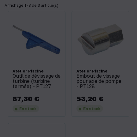
Affichage 1-3 de 3 article(s)
Atelier Piscine
Atelier Piscine
Outil de dévissage de
Embout de vissage
turbine (turbine
pour axe de pompe
fermée) - PT127
- PT128
87,30 €
53,20 €
Prix
Prix
En stock
En stock