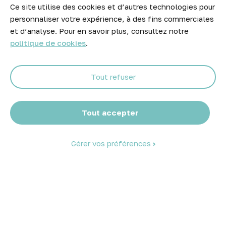
Ce site utilise des cookies et d’autres technologies pour
Newsletter
personnaliser votre expérience, à des fins commerciales
Ne manquez aucune opportunité ! Restez informé de nos meilleurs
et d’analyse. Pour en savoir plus, consultez notre
prix et nouveaux arrivages.
politique de cookies
.
Tout refuser
Abonnez-vous
Tout accepter
Gérer vos préférences
© 2026 Atelier Piscine - Tous droits réservés
Mentions légales
|
Conditions générales de vente
|
Politique de
confidentialité
|
Politique des cookies