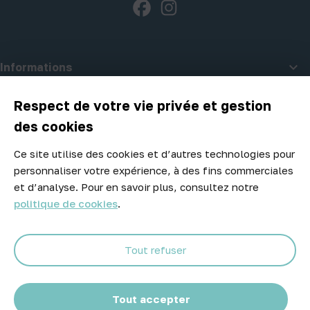
Facebook
Instagram

Informations

A propos d'Atelier Piscine
Respect de votre vie privée et gestion
des cookies
Ce site utilise des cookies et d’autres technologies pour
Newsletter
personnaliser votre expérience, à des fins commerciales
Ne manquez aucune opportunité ! Restez informé de nos meilleurs
et d’analyse. Pour en savoir plus, consultez notre
prix et nouveaux arrivages.
politique de cookies
.
Tout refuser
Abonnez-vous
Tout accepter