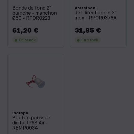
Bonde de fond 2"
Astralpool
Jet directionnel 3"
blanche - manchon
inox - RPOR0376A
Ø50 - RPOR0223
61,20 €
31,85 €
Prix
Prix
En stock
En stock
Iberspa
Bouton poussoir
digital IP68 Air -
REMP0034