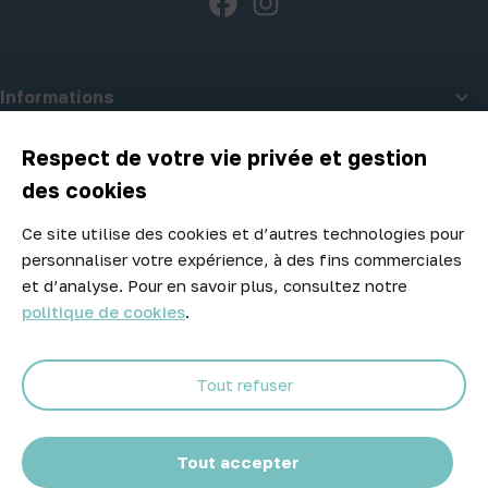

Informations

A propos d'Atelier Piscine
Respect de votre vie privée et gestion
des cookies
Ce site utilise des cookies et d’autres technologies pour
Newsletter
personnaliser votre expérience, à des fins commerciales
Ne manquez aucune opportunité ! Restez informé de nos meilleurs
et d’analyse. Pour en savoir plus, consultez notre
prix et nouveaux arrivages.
politique de cookies
.
Tout refuser
Abonnez-vous
Tout accepter