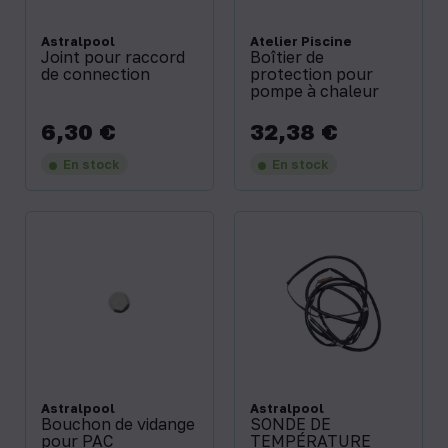
Astralpool
Atelier Piscine
Joint pour raccord
Boîtier de
de connection
protection pour
pompe à chaleur
6,30 €
32,38 €
Prix
Prix
En stock
En stock
Astralpool
Astralpool
Bouchon de vidange
SONDE DE
pour PAC
TEMPÉRATURE