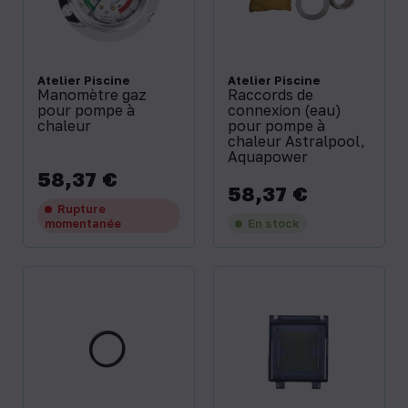
Atelier Piscine
Atelier Piscine
Manomètre gaz
Raccords de
pour pompe à
connexion (eau)
chaleur
pour pompe à
chaleur Astralpool,
Aquapower
58,37 €
Prix
58,37 €
Prix
Rupture
momentanée
En stock