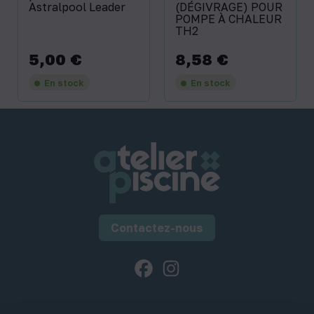
Astralpool Leader
(DÉGIVRAGE) POUR
POMPE À CHALEUR
TH2
5,00 €
8,58 €
Prix
Prix
En stock
En stock
Contactez-nous
Facebook
Instagram