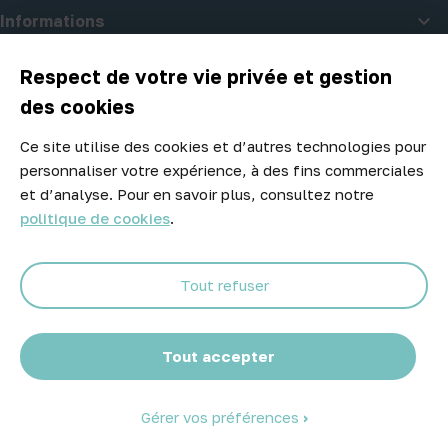

Informations

A propos d'Atelier Piscine
Respect de votre vie privée et gestion
des cookies
Ce site utilise des cookies et d’autres technologies pour
Newsletter
personnaliser votre expérience, à des fins commerciales
Ne manquez aucune opportunité ! Restez informé de nos meilleurs
et d’analyse. Pour en savoir plus, consultez notre
prix et nouveaux arrivages.
politique de cookies
.
Tout refuser
Abonnez-vous
Tout accepter
Gérer vos préférences
© 2026 Atelier Piscine - Tous droits réservés
Mentions légales
|
Conditions générales de vente
|
Politique de