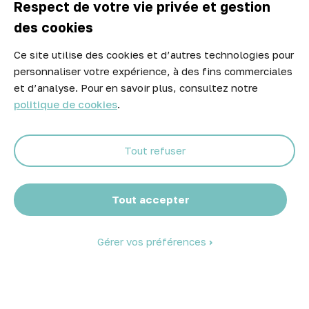

A propos d'Atelier Piscine
Respect de votre vie privée et gestion
des cookies
Ce site utilise des cookies et d’autres technologies pour
Newsletter
personnaliser votre expérience, à des fins commerciales
Ne manquez aucune opportunité ! Restez informé de nos meilleurs
et d’analyse. Pour en savoir plus, consultez notre
prix et nouveaux arrivages.
politique de cookies
.
Tout refuser
Abonnez-vous
Tout accepter
Gérer vos préférences
© 2026 Atelier Piscine - Tous droits réservés
Mentions légales
|
Conditions générales de vente
|
Politique de
confidentialité
|
Politique des cookies