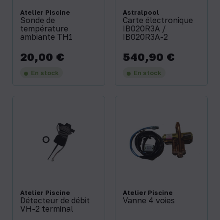
Atelier Piscine
Astralpool
Sonde de
Carte électronique
température
IB020R3A /
ambiante TH1
IB020R3A-2
20,00 €
540,90 €
Prix
Prix
En stock
En stock
Atelier Piscine
Atelier Piscine
Détecteur de débit
Vanne 4 voies
VH-2 terminal