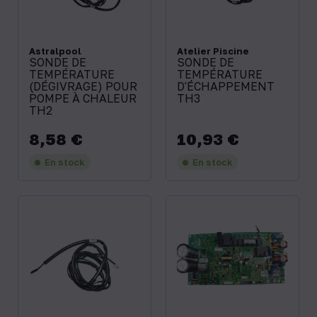
Astralpool
Atelier Piscine
SONDE DE
SONDE DE
TEMPÉRATURE
TEMPÉRATURE
(DÉGIVRAGE) POUR
D'ÉCHAPPEMENT
POMPE À CHALEUR
TH3
TH2
8,58 €
10,93 €
Prix
Prix
En stock
En stock