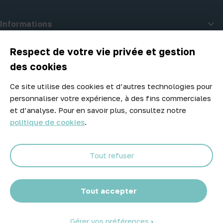

Informations

A propos d'Atelier Piscine
Respect de votre vie privée et gestion
des cookies
Ce site utilise des cookies et d’autres technologies pour
Newsletter
personnaliser votre expérience, à des fins commerciales
Ne manquez aucune opportunité ! Restez informé de nos meilleurs
et d’analyse. Pour en savoir plus, consultez notre
prix et nouveaux arrivages.
politique de cookies
.
Tout refuser
Abonnez-vous
Tout accepter
Gérer vos préférences
© 2026 Atelier Piscine - Tous droits réservés