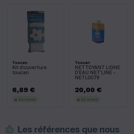
Toucan
Toucan
Kit d'ouverture
NETTOYANT LIGNE
toucan
D'EAU NET'LINE -
NETL0079
6,89 €
20,00 €
Prix
Prix
En stock
En stock
Les références que nous