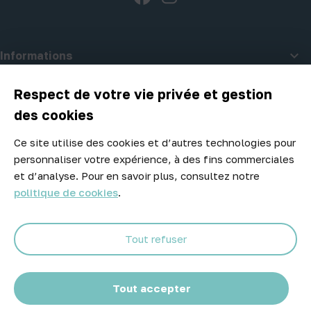

Informations

A propos d'Atelier Piscine
Respect de votre vie privée et gestion
des cookies
Ce site utilise des cookies et d’autres technologies pour
Newsletter
personnaliser votre expérience, à des fins commerciales
Ne manquez aucune opportunité ! Restez informé de nos meilleurs
et d’analyse. Pour en savoir plus, consultez notre
prix et nouveaux arrivages.
politique de cookies
.
Tout refuser
Abonnez-vous
Tout accepter