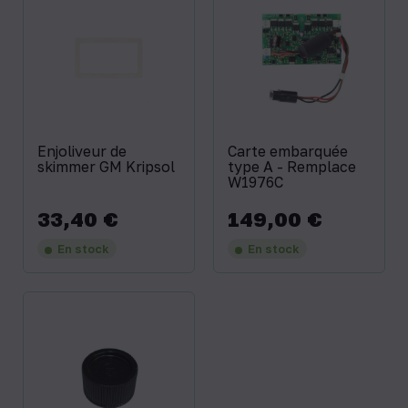
Enjoliveur de
Carte embarquée
skimmer GM Kripsol
type A - Remplace
W1976C
33,40 €
149,00 €
Prix
Prix
En stock
En stock