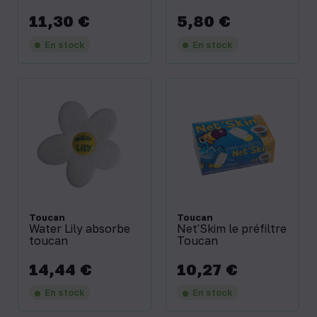
11,30 €
5,80 €
Prix
Prix
En stock
En stock
Toucan
Toucan
Water Lily absorbe
Net'Skim le préfiltre
toucan
Toucan
14,44 €
10,27 €
Prix
Prix
En stock
En stock