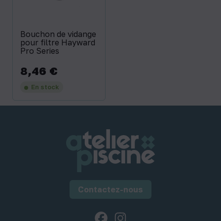
Bouchon de vidange
pour filtre Hayward
Pro Series
8,46 €
Prix
En stock
Contactez-nous
Facebook
Instagram