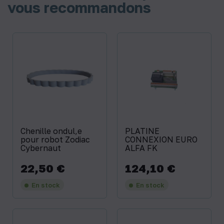
vous recommandons
Chenille ondul‚e
PLATINE
pour robot Zodiac
CONNEXION EURO
Cybernaut
ALFA FK
22,50 €
124,10 €
Prix
Prix
En stock
En stock