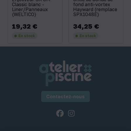
Classic blanc -
fond anti-vortex
Liner/Panneaux
Hayward (remplace
(WELTICO)
SPX1048E)
19,32 €
34,25 €
Prix
Prix
En stock
En stock
Contactez-nous
Facebook
Instagram