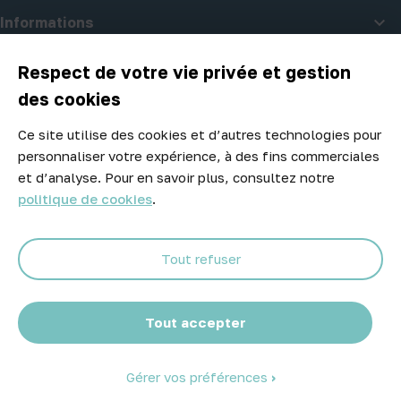

Informations

A propos d'Atelier Piscine
Respect de votre vie privée et gestion
des cookies
Ce site utilise des cookies et d’autres technologies pour
Newsletter
personnaliser votre expérience, à des fins commerciales
Ne manquez aucune opportunité ! Restez informé de nos meilleurs
et d’analyse. Pour en savoir plus, consultez notre
prix et nouveaux arrivages.
politique de cookies
.
Tout refuser
Abonnez-vous
Tout accepter
Gérer vos préférences
© 2026 Atelier Piscine - Tous droits réservés
Mentions légales
|
Conditions générales de vente
|
Politique de