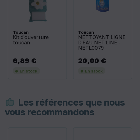
Toucan
Toucan
Kit d'ouverture
NETTOYANT LIGNE
toucan
D'EAU NET'LINE -
NETL0079
6,89 €
20,00 €
Prix
Prix
En stock
En stock
Les références que nous
vous recommandons