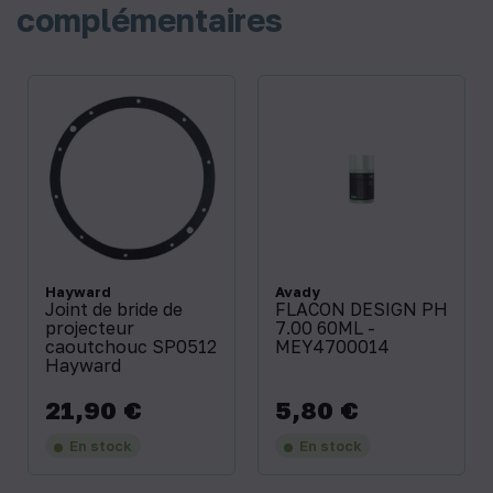
complémentaires
Hayward
Avady
Joint de bride de
FLACON DESIGN PH
projecteur
7.00 60ML -
caoutchouc SP0512
MEY4700014
Hayward
21,90 €
5,80 €
Prix
Prix
En stock
En stock