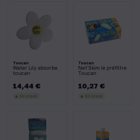
Toucan
Toucan
Water Lily absorbe
Net'Skim le préfiltre
toucan
Toucan
14,44 €
10,27 €
Prix
Prix
En stock
En stock