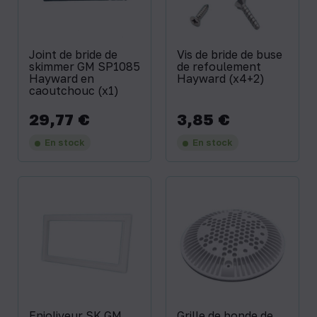
Joint de bride de
Vis de bride de buse
skimmer GM SP1085
de refoulement
Hayward en
Hayward (x4+2)
caoutchouc (x1)
29,77 €
3,85 €
Prix
Prix
En stock
En stock
Enjoliveur SK GM
Grille de bonde de