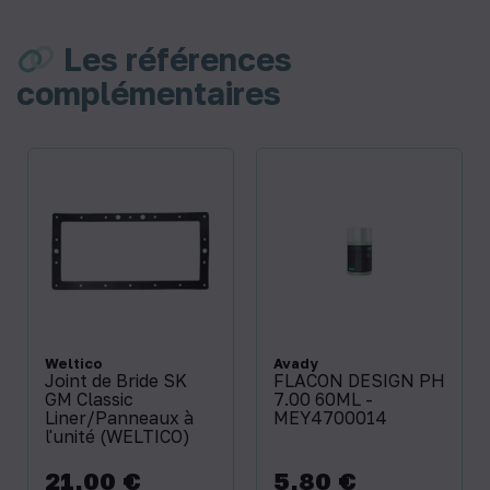
Les références
complémentaires
Weltico
Avady
Joint de Bride SK
FLACON DESIGN PH
GM Classic
7.00 60ML -
Liner/Panneaux à
MEY4700014
l'unité (WELTICO)
21,00 €
5,80 €
Prix
Prix