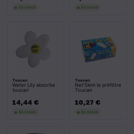
En stock
En stock
Toucan
Toucan
Water Lily absorbe
Net'Skim le préfiltre
toucan
Toucan
14,44 €
10,27 €
Prix
Prix
En stock
En stock