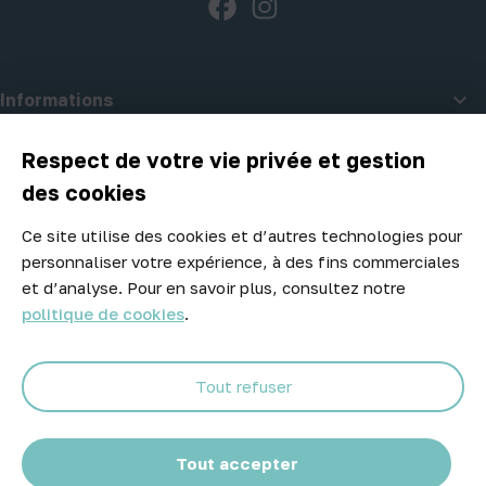
Facebook
Instagram

Informations

A propos d'Atelier Piscine
Respect de votre vie privée et gestion
des cookies
Ce site utilise des cookies et d’autres technologies pour
Newsletter
personnaliser votre expérience, à des fins commerciales
Ne manquez aucune opportunité ! Restez informé de nos meilleurs
et d’analyse. Pour en savoir plus, consultez notre
prix et nouveaux arrivages.
politique de cookies
.
Tout refuser
Abonnez-vous
Tout accepter