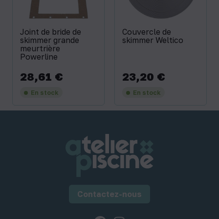
Joint de bride de
Couvercle de
skimmer grande
skimmer Weltico
meurtrière
Powerline
28,61 €
23,20 €
Prix
Prix
En stock
En stock
Contactez-nous