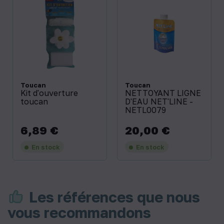
Toucan
Toucan
Kit d'ouverture
NETTOYANT LIGNE
toucan
D'EAU NET'LINE -
NETL0079
6,89 €
20,00 €
Prix
Prix
En stock
En stock
Les références que nous
vous recommandons