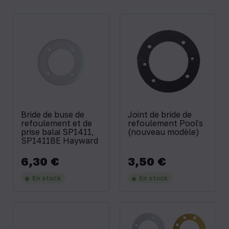
Bride de buse de
Joint de bride de
refoulement et de
refoulement Pool's
prise balai SP1411,
(nouveau modèle)
SP1411BE Hayward
6,30 €
3,50 €
Prix
Prix
En stock
En stock