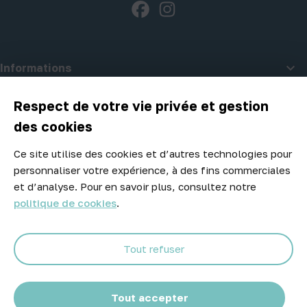
Facebook
Instagram

Informations

A propos d'Atelier Piscine
Respect de votre vie privée et gestion
des cookies
Ce site utilise des cookies et d’autres technologies pour
Newsletter
personnaliser votre expérience, à des fins commerciales
Ne manquez aucune opportunité ! Restez informé de nos meilleurs
et d’analyse. Pour en savoir plus, consultez notre
prix et nouveaux arrivages.
politique de cookies
.
Tout refuser
Abonnez-vous
Tout accepter