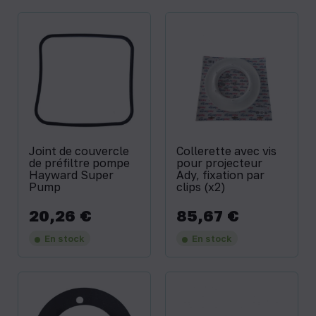
Joint de couvercle
Collerette avec vis
de préfiltre pompe
pour projecteur
Hayward Super
Ady, fixation par
Pump
clips (x2)
20,26 €
85,67 €
Prix
Prix
En stock
En stock