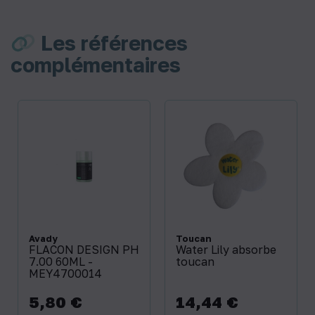
Les références
complémentaires
Avady
Toucan
FLACON DESIGN PH
Water Lily absorbe
7.00 60ML -
toucan
MEY4700014
5,80 €
14,44 €
Prix
Prix