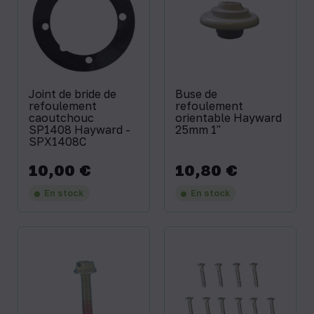
Joint de bride de
Buse de
refoulement
refoulement
caoutchouc
orientable Hayward
SP1408 Hayward -
25mm 1''
SPX1408C
10,00 €
10,80 €
Prix
Prix
En stock
En stock