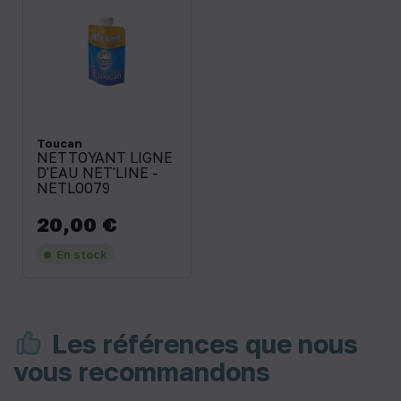
Toucan
NETTOYANT LIGNE
D'EAU NET'LINE -
NETL0079
20,00 €
Prix
En stock
Les références que nous
vous recommandons