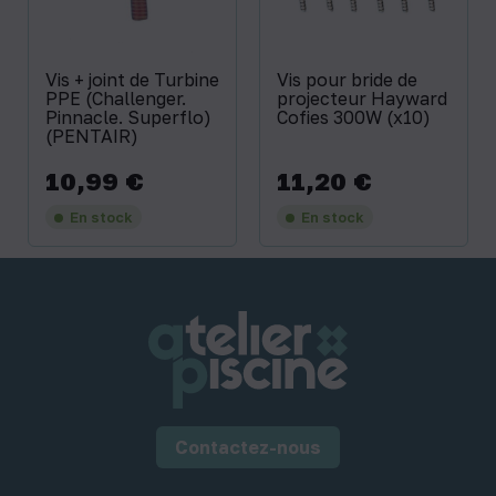
Vis + joint de Turbine
Vis pour bride de
PPE (Challenger.
projecteur Hayward
Pinnacle. Superflo)
Cofies 300W (x10)
(PENTAIR)
10,99 €
11,20 €
Prix
Prix
En stock
En stock
Contactez-nous