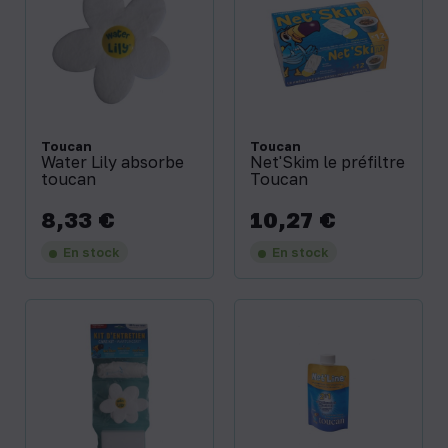
Toucan
Toucan
Water Lily absorbe
Net'Skim le préfiltre
toucan
Toucan
8,33 €
10,27 €
Prix
Prix
En stock
En stock