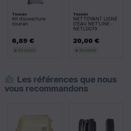
Toucan
Toucan
Kit d'ouverture
NETTOYANT LIGNE
toucan
D'EAU NET'LINE -
NETL0079
6,89 €
20,00 €
Prix
Prix
En stock
En stock
Les références que nous
vous recommandons