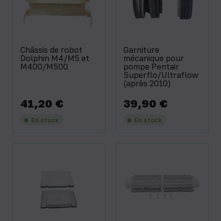
Châssis de robot
Garniture
Dolphin M4/M5 et
mécanique pour
M400/M500
pompe Pentair
Superflo/Ultraflow
(après 2010)
41,20 €
39,90 €
Prix
Prix
En stock
En stock