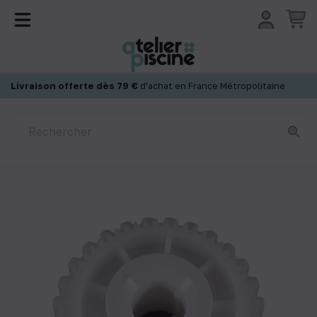
Panneau de gestion des cookies
Livraison offerte dès 79 €
d'achat en France Métropolitaine