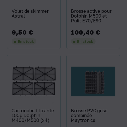
Volet de skimmer
Brosse active pour
Astral
Dolphin M500 et
Pulit E70/E90
9,50 €
100,40 €
Prix
Prix
En stock
En stock
Cartouche filtrante
Brosse PVC grise
100µ Dolphin
combinée
M400/M500 (x4)
Maytronics