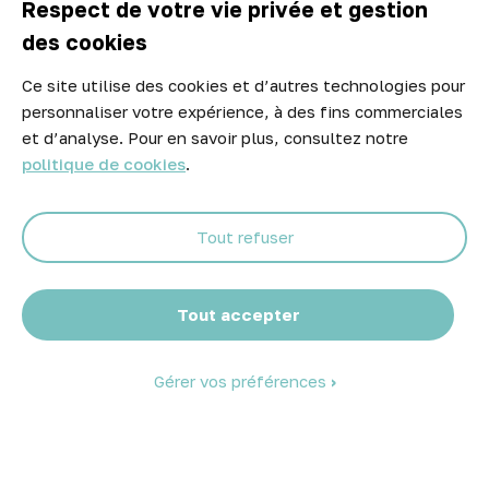

Respect de votre vie privée et gestion
des cookies
Ce site utilise des cookies et d’autres technologies pour
Newsletter
personnaliser votre expérience, à des fins commerciales
Ne manquez aucune opportunité ! Restez informé de nos meilleurs
et d’analyse. Pour en savoir plus, consultez notre
prix et nouveaux arrivages.
politique de cookies
.
Tout refuser
Abonnez-vous
Tout accepter
Gérer vos préférences
© 2026 Atelier Piscine - Tous droits réservés
Mentions légales
|
Conditions générales de vente
|
Politique de
confidentialité
|
Politique des cookies