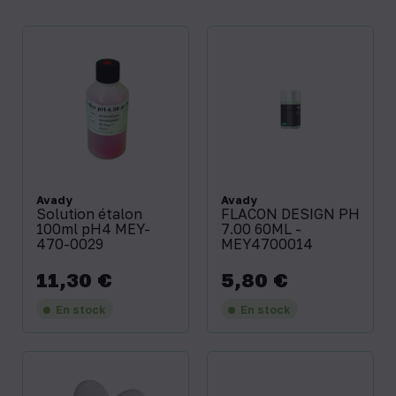
Avady
Avady
Solution étalon
FLACON DESIGN PH
100ml pH4 MEY-
7.00 60ML -
470-0029
MEY4700014
11,30 €
5,80 €
Prix
Prix
En stock
En stock