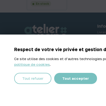
En stock
Inf
Livra
Paiem
Retou
Respect de votre vie privée et gestion 
Contactez-nous
Ce site utilise des cookies et d’autres technologies p
politique de cookies
.
Facebook
Instagram
Tout refuser
Tout accepter
© 2026 Atelier Piscine - Tous droits réservés
Mentions légales
|
Conditions générales de vente
|
Politique 