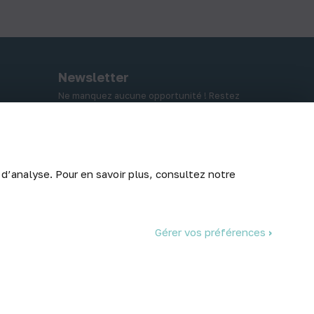
Newsletter
Ne manquez aucune opportunité ! Restez
informé de nos meilleurs prix et nouveaux
arrivages.
 d’analyse. Pour en savoir plus, consultez notre
Abonnez-vous
Gérer vos préférences