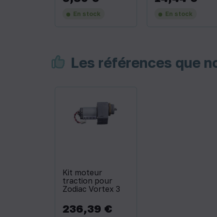
En stock
En stock
Les références que 
Kit moteur
traction pour
Zodiac Vortex 3
236,39 €
Prix