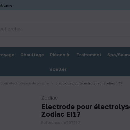
litaine
toyage
Chauffage
Pièces à
Traitement
Spa/Saun
sceller
 pour électrolyseur de piscine
Electrode pour électrolyseur Zodiac EI17
Zodiac
Electrode pour électrolys
Zodiac EI17
Référence : W197612