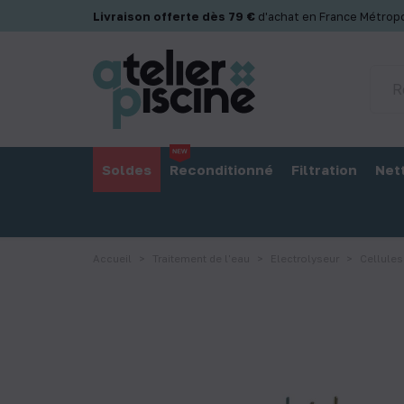
Panneau de gestion des cookies
Livraison offerte dès 79 €
d'achat en France Métropo
Soldes
Reconditionné
Filtration
Net
Accueil
Traitement de l'eau
Electrolyseur
Cellules