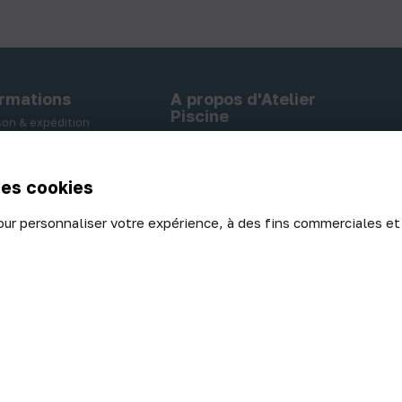
ormations
A propos d'Atelier
Piscine
ison & expédition
A propos
ent sécurisé
Nos locaux
rs - Echanges
des cookies
our personnaliser votre expérience, à des fins commerciales et
de confidentialité
|
Politique des cookies