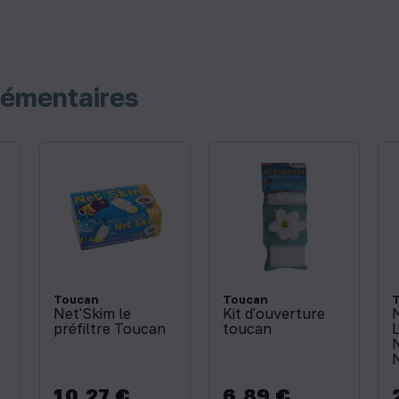
lémentaires
Toucan
Toucan
Net'Skim le
Kit d'ouverture
préfiltre Toucan
toucan
10,27 €
6,89 €
Prix
Prix
P