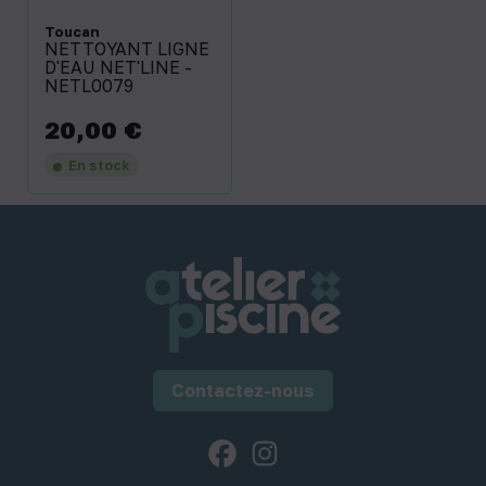
Toucan
NETTOYANT LIGNE
D'EAU NET'LINE -
NETL0079
20,00 €
Prix
En stock
Contactez-nous
Facebook
Instagram