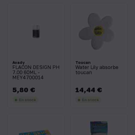
Avady
Toucan
FLACON DESIGN PH
Water Lily absorbe
7.00 60ML -
toucan
MEY4700014
5,80 €
14,44 €
Prix
Prix
En stock
En stock