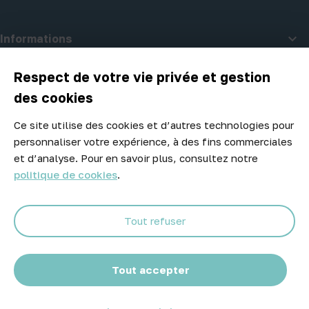

Informations

A propos d'Atelier Piscine
Respect de votre vie privée et gestion
des cookies
Ce site utilise des cookies et d’autres technologies pour
Newsletter
personnaliser votre expérience, à des fins commerciales
Ne manquez aucune opportunité ! Restez informé de nos meilleurs
et d’analyse. Pour en savoir plus, consultez notre
prix et nouveaux arrivages.
politique de cookies
.
Tout refuser
Abonnez-vous
Tout accepter