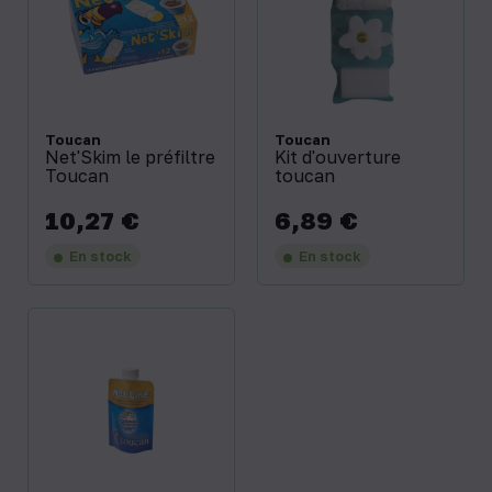
Toucan
Toucan
Net'Skim le préfiltre
Kit d'ouverture
Toucan
toucan
10,27 €
6,89 €
Prix
Prix
En stock
En stock