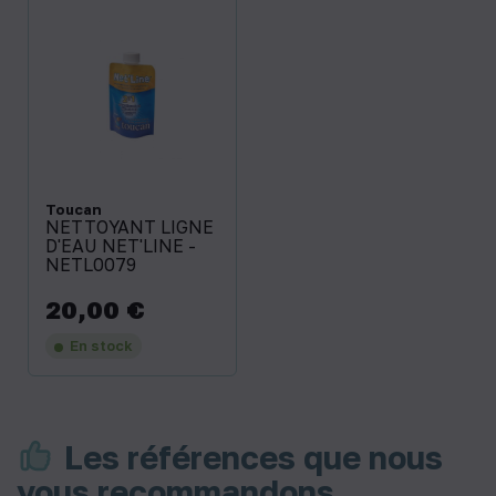
Toucan
NETTOYANT LIGNE
D'EAU NET'LINE -
NETL0079
20,00 €
Prix
En stock
Les références que nous
vous recommandons