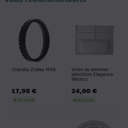
Chenille Zodiac MX8
Volet de skimmer
skimfiltre Elegance
Weltico
17,95 €
24,00 €
Prix
Prix
En stock
En stock