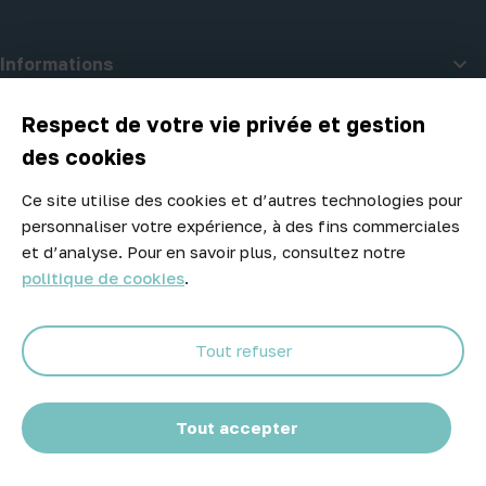

Informations

A propos d'Atelier Piscine
Respect de votre vie privée et gestion
des cookies
Ce site utilise des cookies et d’autres technologies pour
Newsletter
personnaliser votre expérience, à des fins commerciales
Ne manquez aucune opportunité ! Restez informé de nos meilleurs
et d’analyse. Pour en savoir plus, consultez notre
prix et nouveaux arrivages.
politique de cookies
.
Tout refuser
Abonnez-vous
Tout accepter