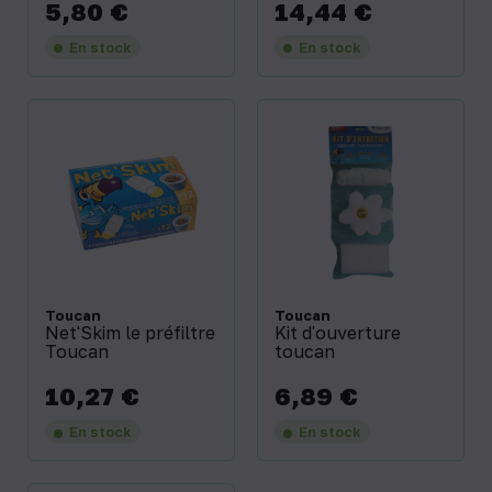
5,80 €
14,44 €
Prix
Prix
En stock
En stock
Toucan
Toucan
Net'Skim le préfiltre
Kit d'ouverture
Toucan
toucan
10,27 €
6,89 €
Prix
Prix
En stock
En stock