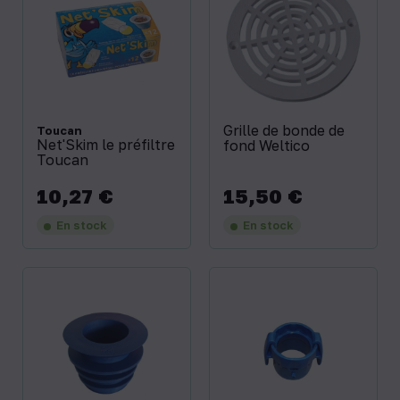
Grille de bonde de
Toucan
Net'Skim le préfiltre
fond Weltico
Toucan
10,27 €
15,50 €
Prix
Prix
En stock
En stock