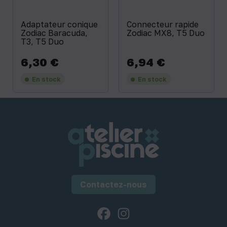
Adaptateur conique
Connecteur rapide
Zodiac Baracuda,
Zodiac MX8, T5 Duo
T3, T5 Duo
6,30 €
6,94 €
Prix
Prix
En stock
En stock
Contactez-nous
Facebook
Instagram