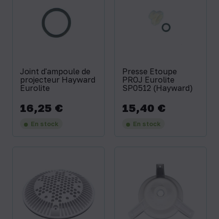
Joint d'ampoule de
Presse Etoupe
projecteur Hayward
PROJ Eurolite
Eurolite
SP0512 (Hayward)
16,25 €
15,40 €
Prix
Prix
En stock
En stock