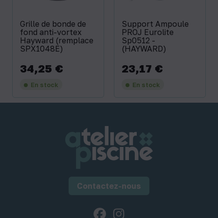
Grille de bonde de
Support Ampoule
fond anti-vortex
PROJ Eurolite
Hayward (remplace
Sp0512 -
SPX1048E)
(HAYWARD)
34,25 €
23,17 €
Prix
Prix
En stock
En stock
Contactez-nous
Facebook
Instagram