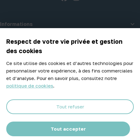

Informations

A propos d'Atelier Piscine
Respect de votre vie privée et gestion
des cookies
Ce site utilise des cookies et d’autres technologies pour
Newsletter
personnaliser votre expérience, à des fins commerciales
Ne manquez aucune opportunité ! Restez informé de nos meilleurs
et d’analyse. Pour en savoir plus, consultez notre
prix et nouveaux arrivages.
politique de cookies
.
Tout refuser
Abonnez-vous
Tout accepter