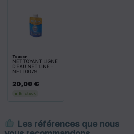
Toucan
NETTOYANT LIGNE
D'EAU NET'LINE -
NETL0079
20,00 €
Prix
En stock
Les références que nous
vous recommandons