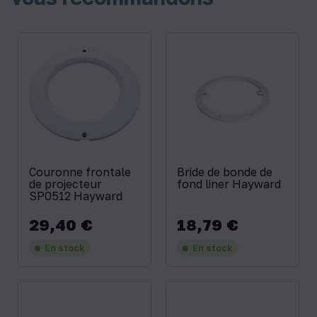
Couronne frontale
Bride de bonde de
de projecteur
fond liner Hayward
SP0512 Hayward
29,40 €
18,79 €
Prix
Prix
En stock
En stock