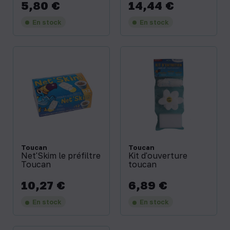
5,80 €
14,44 €
Prix
Prix
En stock
En stock
Toucan
Toucan
Net'Skim le préfiltre
Kit d'ouverture
Toucan
toucan
10,27 €
6,89 €
Prix
Prix
En stock
En stock