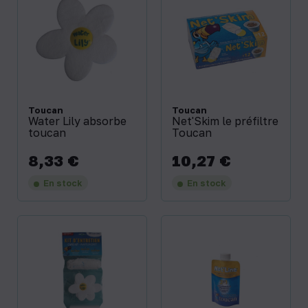
Toucan
Toucan
Water Lily absorbe
Net'Skim le préfiltre
toucan
Toucan
8,33 €
10,27 €
Prix
Prix
En stock
En stock