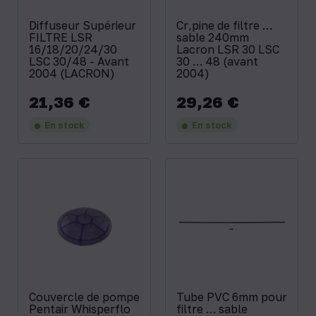
Diffuseur Supérieur
Cr‚pine de filtre …
FILTRE LSR
sable 240mm
16/18/20/24/30
Lacron LSR 30 LSC
LSC 30/48 - Avant
30 … 48 (avant
2004 (LACRON)
2004)
21,36 €
29,26 €
Prix
Prix
En stock
En stock
Couvercle de pompe
Tube PVC 6mm pour
Pentair Whisperflo
filtre … sable