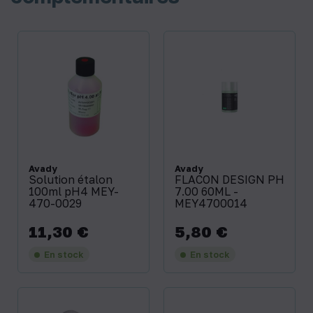
Avady
Avady
Solution étalon
FLACON DESIGN PH
100ml pH4 MEY-
7.00 60ML -
470-0029
MEY4700014
11,30 €
5,80 €
Prix
Prix
En stock
En stock