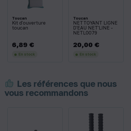
Toucan
Toucan
Kit d'ouverture
NETTOYANT LIGNE
toucan
D'EAU NET'LINE -
NETL0079
6,89 €
20,00 €
Prix
Prix
En stock
En stock
Les références que nous
vous recommandons