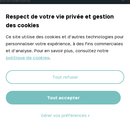

Informations

A propos d'Atelier Piscine
Respect de votre vie privée et gestion
des cookies
Ce site utilise des cookies et d’autres technologies pour
Newsletter
personnaliser votre expérience, à des fins commerciales
Ne manquez aucune opportunité ! Restez informé de nos meilleurs
et d’analyse. Pour en savoir plus, consultez notre
prix et nouveaux arrivages.
politique de cookies
.
Tout refuser
Abonnez-vous
Tout accepter
Gérer vos préférences
© 2026 Atelier Piscine - Tous droits réservés
Mentions légales
|
Conditions générales de vente
|
Politique de
confidentialité
|
Politique des cookies