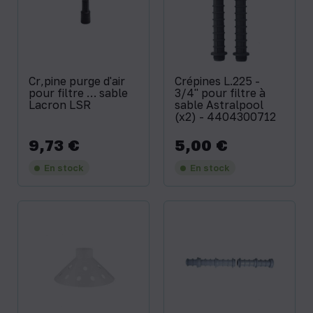
Cr‚pine purge d'air
Crépines L.225 -
pour filtre … sable
3/4'' pour filtre à
Lacron LSR
sable Astralpool
(x2) - 4404300712
9,73 €
5,00 €
Prix
Prix
En stock
En stock