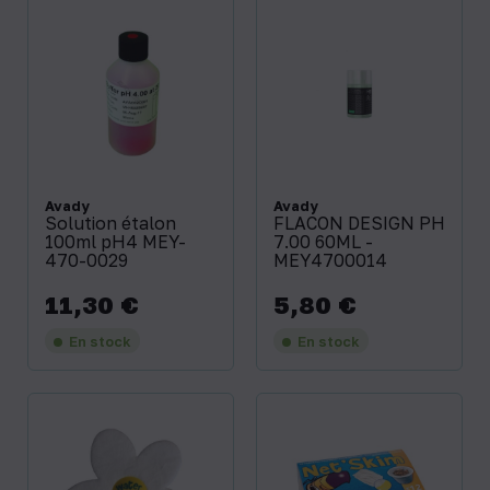
Avady
Avady
Solution étalon
FLACON DESIGN PH
100ml pH4 MEY-
7.00 60ML -
470-0029
MEY4700014
11,30 €
5,80 €
Prix
Prix
En stock
En stock