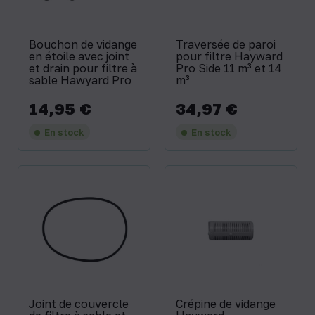
Bouchon de vidange
Traversée de paroi
en étoile avec joint
pour filtre Hayward
et drain pour filtre à
Pro Side 11 m³ et 14
sable Hawyard Pro
m³
14,95 €
34,97 €
Prix
Prix
En stock
En stock
Joint de couvercle
Crépine de vidange