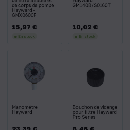
de filtre à sable et
Hayward
de corps de pompe
GM140B/S0160T
Hayward -
GMX0600F
15,97 €
10,02 €
Prix
Prix
En stock
En stock
Manométre
Bouchon de vidange
Hayward
pour filtre Hayward
Pro Series
23,39 €
8,46 €
Prix
Prix