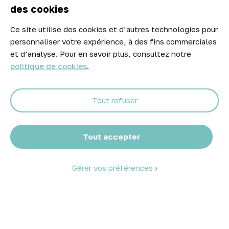
des cookies
Ce site utilise des cookies et d’autres technologies pour
Newsletter
personnaliser votre expérience, à des fins commerciales
Ne manquez aucune opportunité ! Restez informé de nos meilleurs
et d’analyse. Pour en savoir plus, consultez notre
prix et nouveaux arrivages.
politique de cookies
.
Tout refuser
Abonnez-vous
Tout accepter
Gérer vos préférences
© 2026 Atelier Piscine - Tous droits réservés
Mentions légales
|
Conditions générales de vente
|
Politique de
confidentialité
|
Politique des cookies