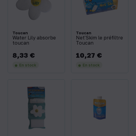
Toucan
Toucan
Water Lily absorbe
Net'Skim le préfiltre
toucan
Toucan
8,33 €
10,27 €
Prix
Prix
En stock
En stock