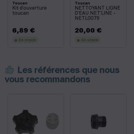
Toucan
Toucan
Kit d'ouverture
NETTOYANT LIGNE
toucan
D'EAU NET'LINE -
NETL0079
6,89 €
20,00 €
Prix
Prix
En stock
En stock
Les références que nous
vous recommandons