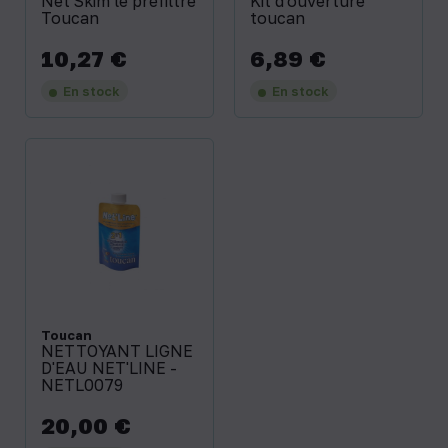
Net'Skim le préfiltre
Kit d'ouverture
Toucan
toucan
10,27 €
6,89 €
Prix
Prix
En stock
En stock
Toucan
NETTOYANT LIGNE
D'EAU NET'LINE -
NETL0079
20,00 €
Prix