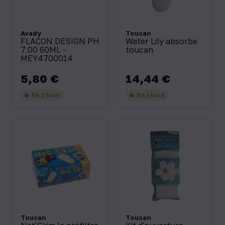
Avady
Toucan
FLACON DESIGN PH
Water Lily absorbe
7.00 60ML -
toucan
MEY4700014
5,80 €
14,44 €
Prix
Prix
En stock
En stock
Toucan
Toucan