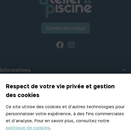
Contactez-nous
Facebook
Instagram

Informations

A propos d'Atelier Piscine
Respect de votre vie privée et gestion
des cookies
Ce site utilise des cookies et d’autres technologies pour
Newsletter
personnaliser votre expérience, à des fins commerciales
Ne manquez aucune opportunité ! Restez informé de nos meilleurs
et d’analyse. Pour en savoir plus, consultez notre
prix et nouveaux arrivages.
politique de cookies
.