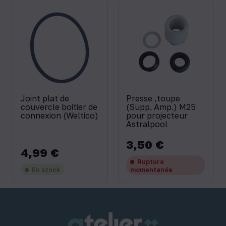
Joint plat de
Presse ‚toupe
couvercle boitier de
(Supp. Amp.) M25
connexion (Weltico)
pour projecteur
Astralpool
3,50 €
Prix
4,99 €
Prix
Rupture
En stock
momentanée