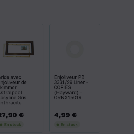
ride avec
Enjoliveur PB
njoliveur de
3331/29 Liner -
skimmer
COFIES
stralpool
(Hayward) -
asyline Gris
ORNX15019
nthracite
27,90 €
4,99 €
rix
Prix
En stock
En stock