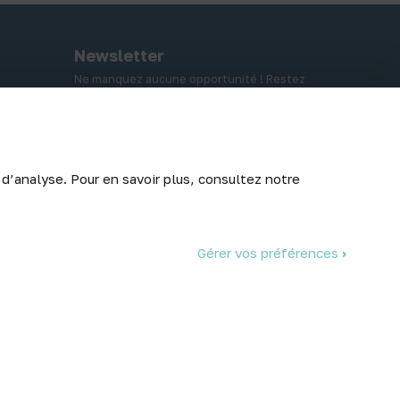
Newsletter
Ne manquez aucune opportunité ! Restez
informé de nos meilleurs prix et nouveaux
arrivages.
 d’analyse. Pour en savoir plus, consultez notre
Abonnez-vous
Gérer vos préférences