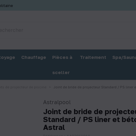
litaine
toyage
Chauffage
Pièces à
Traitement
Spa/Saun
sceller
nts de projecteur de piscine
Joint de bride de projecteur Standard / PS liner 
Astralpool
Joint de bride de projecte
Standard / PS liner et bét
Astral
Référence : 4403011010