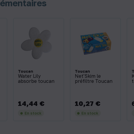
lémentaires
Toucan
Toucan
Water Lily
Net'Skim le
K
absorbe toucan
préfiltre Toucan
14,44 €
10,27 €
Prix
Prix
P
En stock
En stock