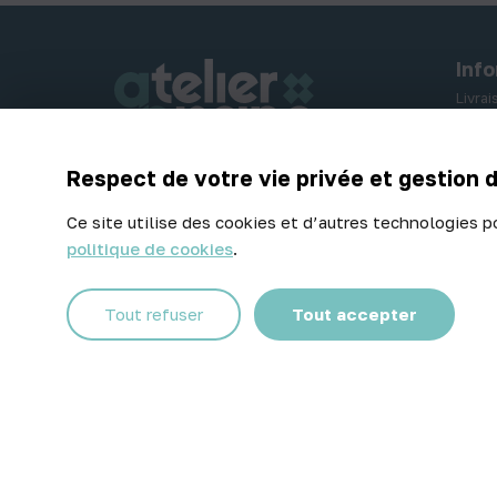
Inf
Livra
Paiem
Retou
Respect de votre vie privée et gestion 
Contactez-nous
Ce site utilise des cookies et d’autres technologies p
politique de cookies
.
Facebook
Instagram
Tout refuser
Tout accepter
© 2026 Atelier Piscine - Tous droits réservés
Mentions légales
|
Conditions générales de vente
|
Politique 