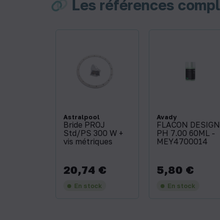
Les références comp
Astralpool
Avady
Bride PROJ
FLACON DESIGN
Std/PS 300 W +
PH 7.00 60ML -
vis métriques
MEY4700014
20,74 €
5,80 €
Prix
Prix
En stock
En stock