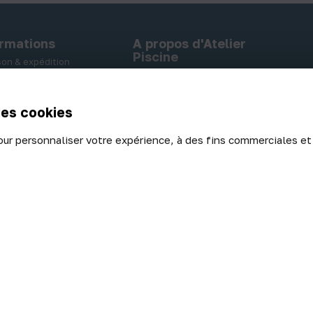
ormations
A propos d'Atelier
Piscine
ison & expédition
A propos
ent sécurisé
Nos locaux
rs - Echanges
des cookies
our personnaliser votre expérience, à des fins commerciales et
de confidentialité
|
Politique des cookies