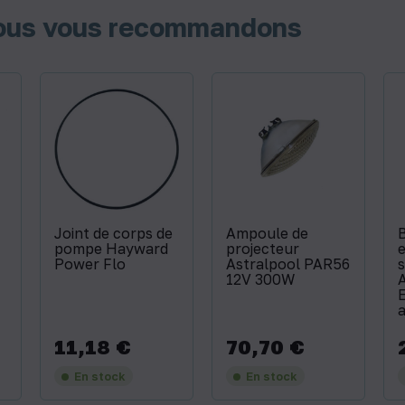
nous vous recommandons
Joint de corps de
Ampoule de
B
pompe Hayward
projecteur
e
Power Flo
Astralpool PAR56
12V 300W
A
E
a
11,18 €
70,70 €
Prix
Prix
P
En stock
En stock