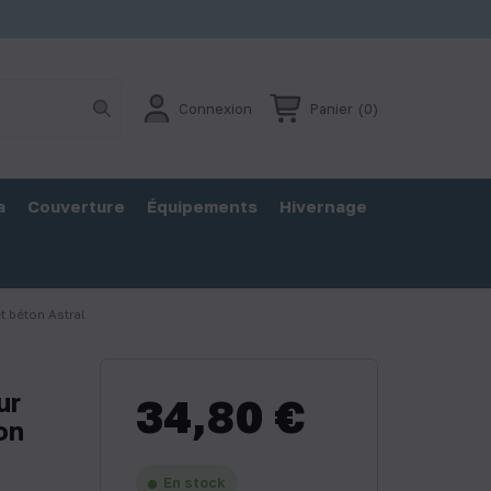
Connexion
Panier
(0)
a
Couverture
Équipements
Hivernage
et béton Astral
ur
34,80 €
on
En stock