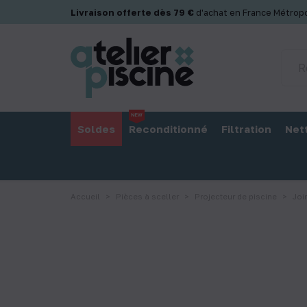
Panneau de gestion des cookies
Livraison offerte dès 79 €
d'achat en France Métropo
Soldes
Reconditionné
Filtration
Net
Accueil
Pièces à sceller
Projecteur de piscine
Joi