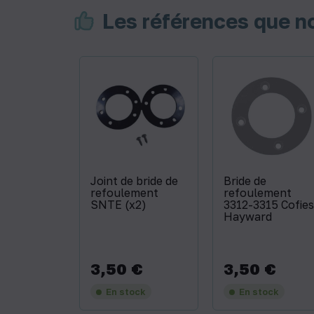
Les références que 
Joint de bride de
Bride de
refoulement
refoulement
SNTE (x2)
3312-3315 Cofies
Hayward
3,50 €
3,50 €
Prix
Prix
En stock
En stock