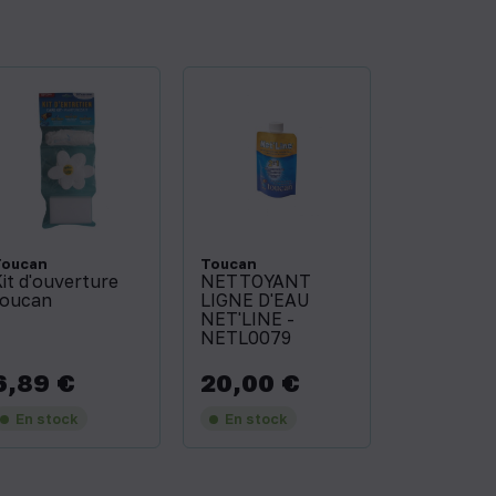
Toucan
Toucan
it d'ouverture
NETTOYANT
toucan
LIGNE D'EAU
NET'LINE -
NETL0079
6,89 €
20,00 €
rix
Prix
En stock
En stock