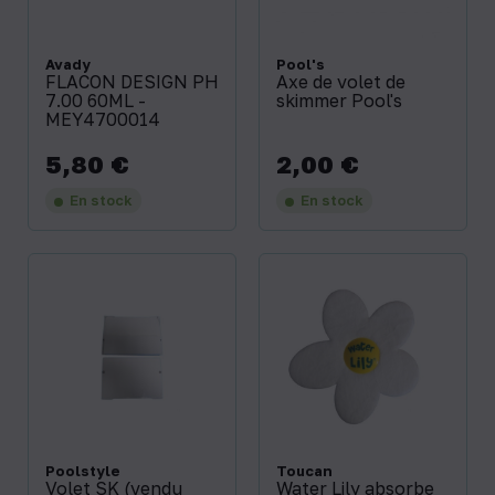
Avady
Pool's
FLACON DESIGN PH
Axe de volet de
7.00 60ML -
skimmer Pool's
MEY4700014
5,80 €
2,00 €
Prix
Prix
En stock
En stock
Poolstyle
Toucan
Volet SK (vendu
Water Lily absorbe