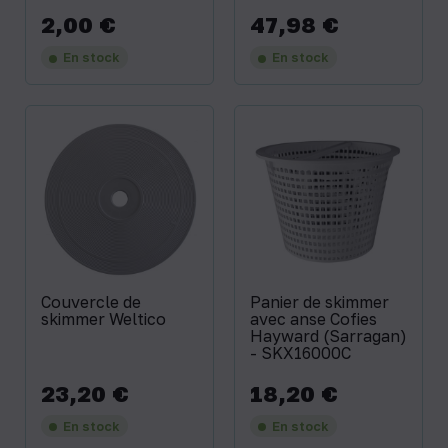
2,00 €
47,98 €
Prix
Prix
En stock
En stock
Couvercle de
Panier de skimmer
skimmer Weltico
avec anse Cofies
Hayward (Sarragan)
- SKX16000C
23,20 €
18,20 €
Prix
Prix
En stock
En stock