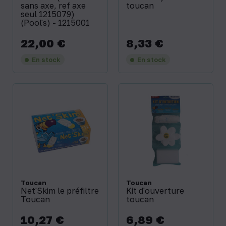
sans axe, ref axe
toucan
seul 1215079)
(Pool's) - 1215001
22,00 €
8,33 €
Prix
Prix
En stock
En stock
Toucan
Toucan
Net'Skim le préfiltre
Kit d'ouverture
Toucan
toucan
10,27 €
6,89 €
Prix
Prix