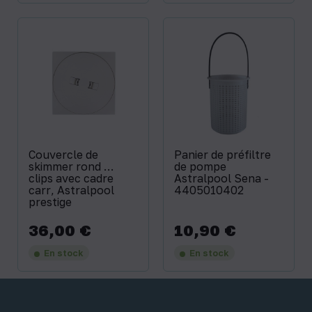
Couvercle de
Panier de préfiltre
skimmer rond …
de pompe
clips avec cadre
Astralpool Sena -
carr‚ Astralpool
4405010402
prestige
36,00 €
10,90 €
Prix
Prix
En stock
En stock