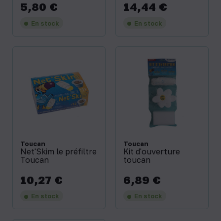
5,80 €
14,44 €
Prix
Prix
En stock
En stock
Toucan
Toucan
Net'Skim le préfiltre
Kit d'ouverture
Toucan
toucan
10,27 €
6,89 €
Prix
Prix
En stock
En stock