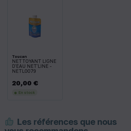
Toucan
NETTOYANT LIGNE
D'EAU NET'LINE -
NETL0079
20,00 €
Prix
En stock
Les références que nous
vous recommandons