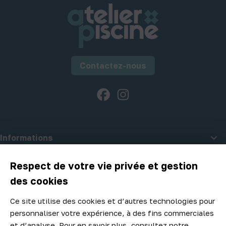
Contactez-nous
Facebook
Instagram

Informations

A propos d'Atelier Piscine
Respect de votre vie privée et gestion
des cookies
Ce site utilise des cookies et d’autres technologies pour
Newsletter
personnaliser votre expérience, à des fins commerciales
Ne manquez aucune opportunité ! Restez informé de nos meilleurs
et d’analyse. Pour en savoir plus, consultez notre