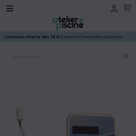
Panneau de gestion des cookies
Livraison offerte dès 79 €
d'achat en France Métropolitaine