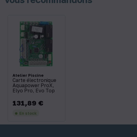
Atelier Piscine
Carte électronique
Aquapower ProX,
Elyo Pro, Evo Top
131,89 €
Prix
En stock