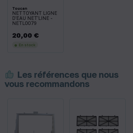
Toucan
NETTOYANT LIGNE
D'EAU NET'LINE -
NETL0079
20,00 €
Prix
En stock
Les références que nous
vous recommandons