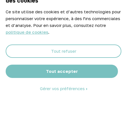
des cookies
Ce site utilise des cookies et d’autres technologies pour
Newsletter
personnaliser votre expérience, à des fins commerciales
Ne manquez aucune opportunité ! Restez informé de nos meilleurs
et d’analyse. Pour en savoir plus, consultez notre
prix et nouveaux arrivages.
politique de cookies
.
Tout refuser
Abonnez-vous
Tout accepter
Gérer vos préférences
© 2026 Atelier Piscine - Tous droits réservés
Mentions légales
|
Conditions générales de vente
|
Politique de
confidentialité
|
Politique des cookies