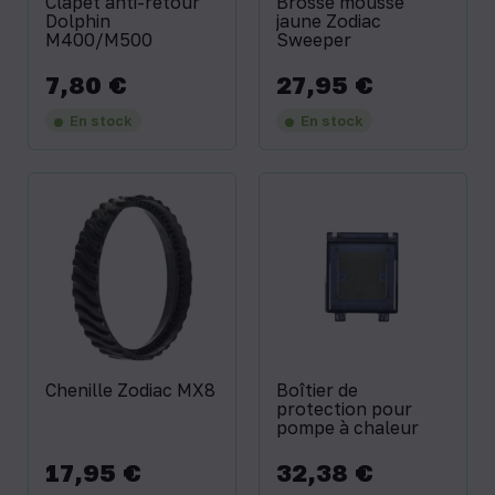
Clapet anti-retour
Brosse mousse
Dolphin
jaune Zodiac
M400/M500
Sweeper
7,80 €
27,95 €
Prix
Prix
En stock
En stock
Chenille Zodiac MX8
Boîtier de
protection pour
pompe à chaleur
17,95 €
32,38 €
Prix
Prix