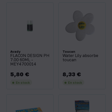
Avady
Toucan
FLACON DESIGN PH
Water Lily absorbe
7.00 60ML -
toucan
MEY4700014
5,80 €
8,33 €
Prix
Prix
En stock
En stock