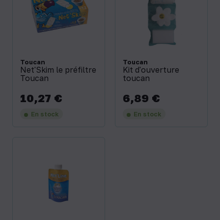
Toucan
Toucan
Net'Skim le préfiltre
Kit d'ouverture
Toucan
toucan
10,27 €
6,89 €
Prix
Prix
En stock
En stock