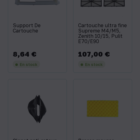
Support De
Cartouche ultra fine
Cartouche
Supreme M4/M5,
Zenith 10/15, Pulit
E70/E90
8,64 €
107,00 €
Prix
Prix
En stock
En stock