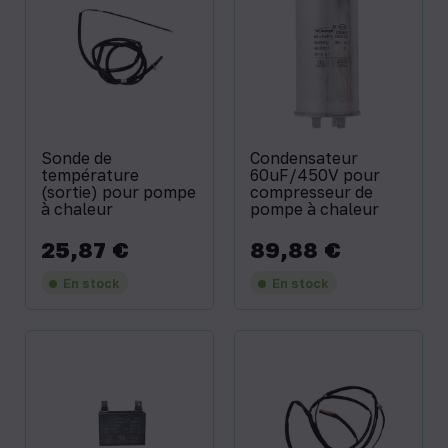
Sonde de
Condensateur
température
60uF/450V pour
(sortie) pour pompe
compresseur de
à chaleur
pompe à chaleur
25,87 €
89,88 €
Prix
Prix
En stock
En stock