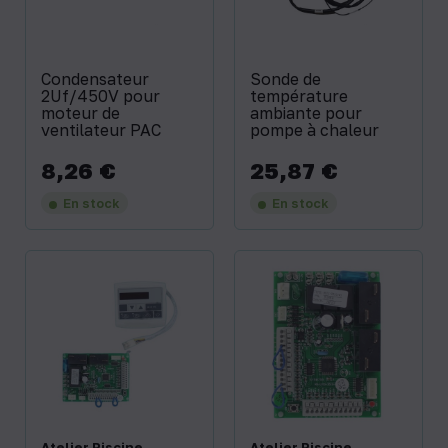
Condensateur
Sonde de
2Uf/450V pour
température
moteur de
ambiante pour
ventilateur PAC
pompe à chaleur
8,26 €
25,87 €
Prix
Prix
En stock
En stock
Atelier Piscine
Atelier Piscine