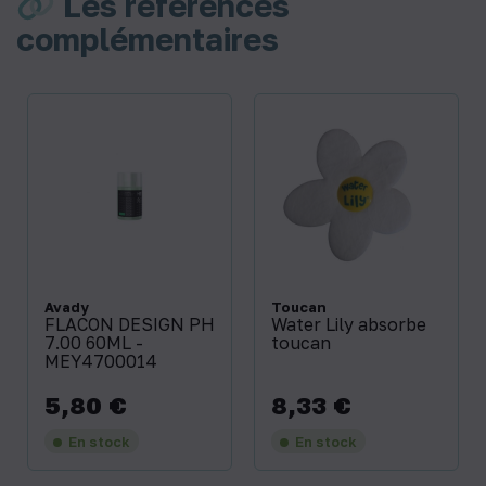
Les références
complémentaires
Avady
Toucan
FLACON DESIGN PH
Water Lily absorbe
7.00 60ML -
toucan
MEY4700014
5,80 €
8,33 €
Prix
Prix
En stock
En stock