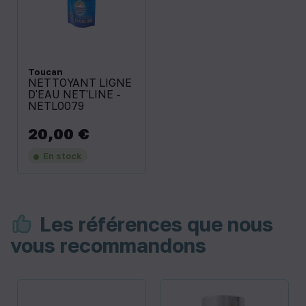
Toucan
NETTOYANT LIGNE
D'EAU NET'LINE -
NETL0079
20,00 €
Prix
En stock
Les références que nous
vous recommandons