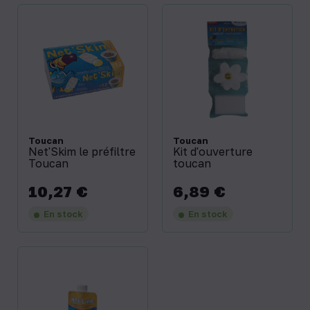
Toucan
Toucan
Net'Skim le préfiltre
Kit d'ouverture
Toucan
toucan
10,27 €
6,89 €
Prix
Prix
En stock
En stock