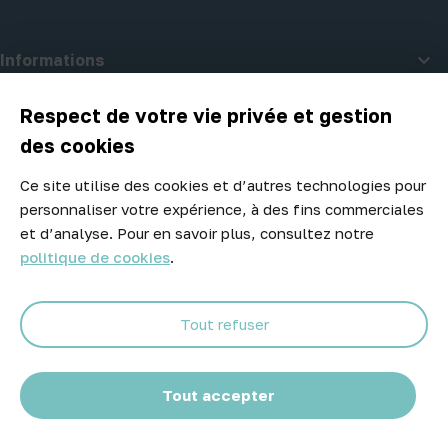

Informations

A propos d'Atelier Piscine
Respect de votre vie privée et gestion
des cookies
Ce site utilise des cookies et d’autres technologies pour
Newsletter
personnaliser votre expérience, à des fins commerciales
Ne manquez aucune opportunité ! Restez informé de nos meilleurs
et d’analyse. Pour en savoir plus, consultez notre
prix et nouveaux arrivages.
politique de cookies
.
Tout refuser
Abonnez-vous
Tout accepter