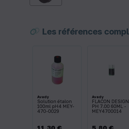
Les références comp
Avady
Avady
Solution étalon
FLACON DESIGN
100ml pH4 MEY-
PH 7.00 60ML -
470-0029
MEY4700014
11,30 €
5,80 €
Prix
Prix