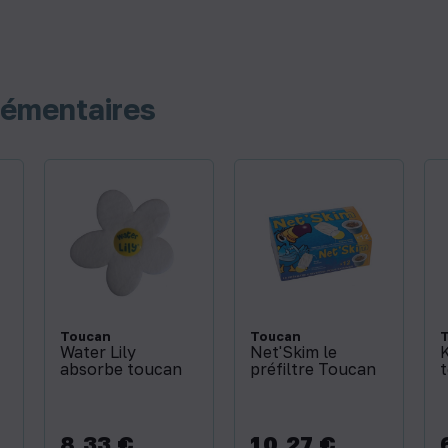
lémentaires
Toucan
Toucan
Water Lily
Net'Skim le
K
absorbe toucan
préfiltre Toucan
8,33 €
10,27 €
Prix
Prix
P