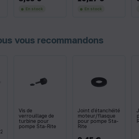
En stock
En stock
nous vous recommandons
Vis de
Joint d'étanchéité
J
verrouillage de
moteur/flasque
turbine pour
pour pompe Sta-
R
pompe Sta-Rite
Rite
P2R.5P4R.SW5P4R.