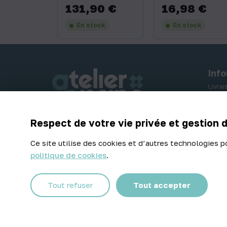
131,90 €
16,98 €
Prix
Prix
En stock
En stock
Inf
Livra
Paiem
Retou
Respect de votre vie privée et gestion 
Contactez-nous
Ce site utilise des cookies et d’autres technologies p
politique de cookies
.
Facebook
Instagram
Tout refuser
Tout accepter
© 2026 Atelier Piscine - Tous droits réservés
Mentions légales
|
Conditions générales de vente
|
Politique 