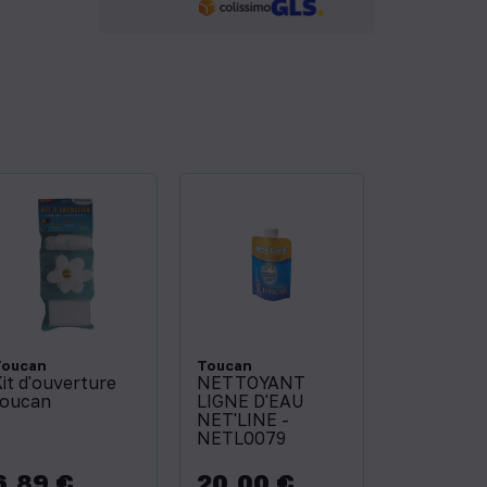
Toucan
Toucan
it d'ouverture
NETTOYANT
toucan
LIGNE D'EAU
NET'LINE -
NETL0079
6,89 €
20,00 €
rix
Prix