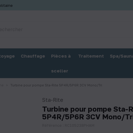
litaine
toyage
Chauffage
Pièces à
Traitement
Spa/Saun
sceller
ine
Turbine pour pompe Sta-Rite 5P4R/5P6R 3CV Mono/Tri
Sta-Rite
Turbine pour pompe Sta-R
5P4R/5P6R 3CV Mono/Tr
Référence : RC105238PHAM