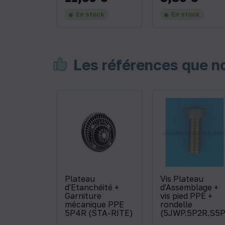
En stock
En stock
Les références que 
Plateau
Vis Plateau
d'Etanchéité +
d'Assemblage +
Garniture
vis pied PPE +
mécanique PPE
rondelle
5P4R (STA-RITE)
(5JWP.5P2R.S5