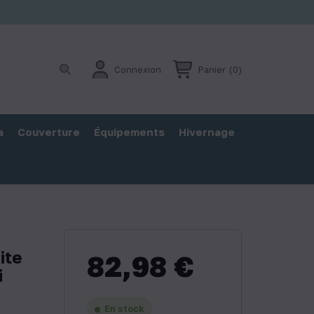
Connexion
Panier
(0)
a
Couverture
Équipements
Hivernage
ite
82,98 €
i
En stock