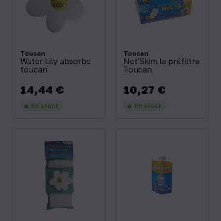
Toucan
Toucan
Water Lily absorbe
Net'Skim le préfiltre
toucan
Toucan
14,44 €
10,27 €
Prix
Prix
En stock
En stock