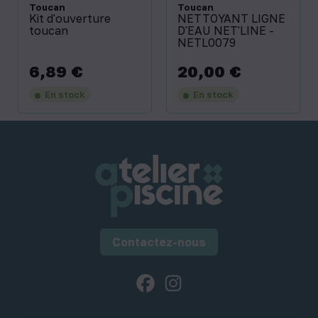
Toucan
Toucan
Kit d'ouverture
NETTOYANT LIGNE
toucan
D'EAU NET'LINE -
NETL0079
6,89 €
20,00 €
Prix
Prix
En stock
En stock
Contactez-nous
Facebook
Instagram