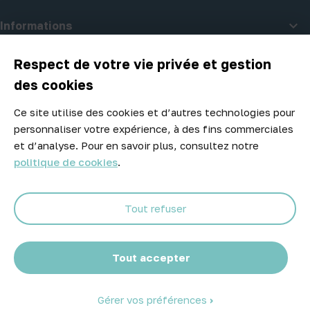

Informations

A propos d'Atelier Piscine
Respect de votre vie privée et gestion
des cookies
Ce site utilise des cookies et d’autres technologies pour
Newsletter
personnaliser votre expérience, à des fins commerciales
Ne manquez aucune opportunité ! Restez informé de nos meilleurs
et d’analyse. Pour en savoir plus, consultez notre
prix et nouveaux arrivages.
politique de cookies
.
Tout refuser
Abonnez-vous
Tout accepter
Gérer vos préférences
© 2026 Atelier Piscine - Tous droits réservés