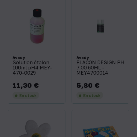
Avady
Avady
Solution étalon
FLACON DESIGN PH
100ml pH4 MEY-
7.00 60ML -
470-0029
MEY4700014
11,30 €
5,80 €
Prix
Prix
En stock
En stock