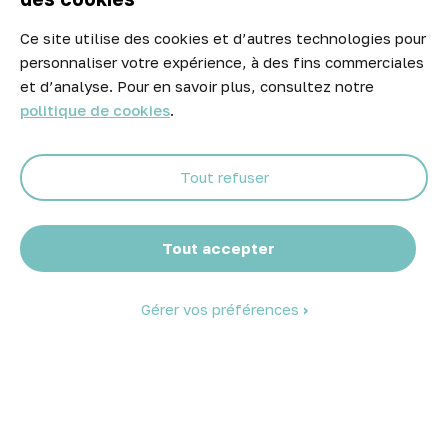
Ce site utilise des cookies et d’autres technologies pour
Newsletter
personnaliser votre expérience, à des fins commerciales
Ne manquez aucune opportunité ! Restez informé de nos meilleurs
et d’analyse. Pour en savoir plus, consultez notre
prix et nouveaux arrivages.
politique de cookies
.
Tout refuser
Abonnez-vous
Tout accepter
Gérer vos préférences
© 2026 Atelier Piscine - Tous droits réservés
Mentions légales
|
Conditions générales de vente
|
Politique de
confidentialité
|
Politique des cookies