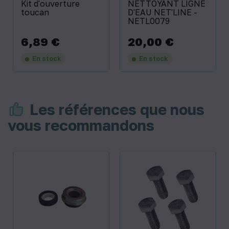
Kit d'ouverture
NETTOYANT LIGNE
toucan
D'EAU NET'LINE -
NETL0079
6,89 €
20,00 €
Prix
Prix
En stock
En stock
Les références que nous
vous recommandons