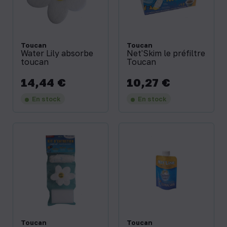
Toucan
Toucan
Water Lily absorbe
Net'Skim le préfiltre
toucan
Toucan
14,44 €
10,27 €
Prix
Prix
En stock
En stock
Toucan
Toucan