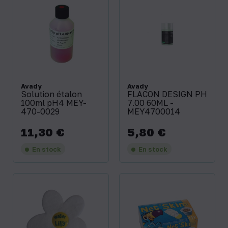
Avady
Avady
Solution étalon
FLACON DESIGN PH
100ml pH4 MEY-
7.00 60ML -
470-0029
MEY4700014
11,30 €
5,80 €
Prix
Prix
En stock
En stock