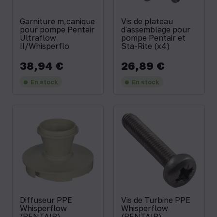
Garniture m‚canique
Vis de plateau
pour pompe Pentair
d'assemblage pour
Ultraflow
pompe Pentair et
II/Whisperflo
Sta-Rite (x4)
38,94 €
26,89 €
Prix
Prix
En stock
En stock
Diffuseur PPE
Vis de Turbine PPE
Whisperflow
Whisperflow
(PENTAIR)
(PENTAIR)