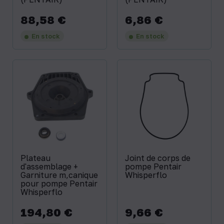
88,58 €
6,86 €
Prix
Prix
En stock
En stock
Plateau
Joint de corps de
d'assemblage +
pompe Pentair
Garniture m‚canique
Whisperflo
pour pompe Pentair
Whisperflo
194,80 €
9,66 €
Prix
Prix