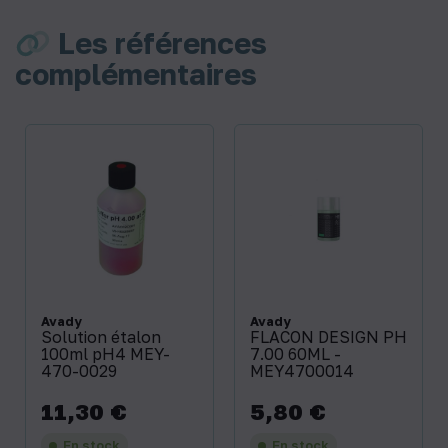
Les références
complémentaires
Avady
Avady
Solution étalon
FLACON DESIGN PH
100ml pH4 MEY-
7.00 60ML -
470-0029
MEY4700014
11,30 €
5,80 €
Prix
Prix
En stock
En stock