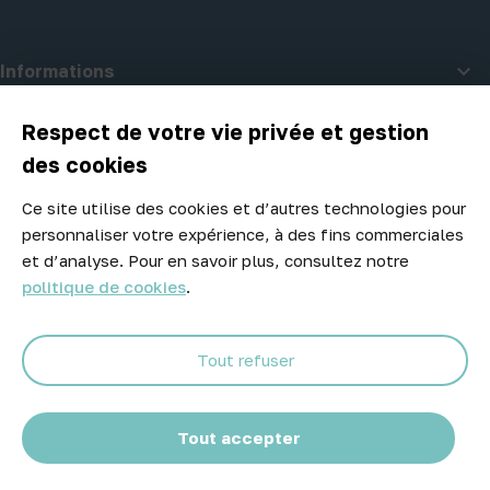

Informations

A propos d'Atelier Piscine
Respect de votre vie privée et gestion
des cookies
Ce site utilise des cookies et d’autres technologies pour
Newsletter
personnaliser votre expérience, à des fins commerciales
Ne manquez aucune opportunité ! Restez informé de nos meilleurs
et d’analyse. Pour en savoir plus, consultez notre
prix et nouveaux arrivages.
politique de cookies
.
Tout refuser
Abonnez-vous
Tout accepter