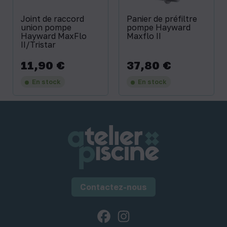
Joint de raccord
Panier de préfiltre
union pompe
pompe Hayward
Hayward MaxFlo
Maxflo II
II/Tristar
11,90 €
37,80 €
Prix
Prix
En stock
En stock
Contactez-nous
Facebook
Instagram