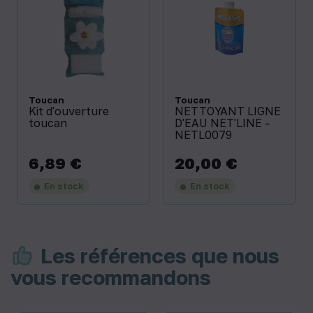
Toucan
Toucan
Kit d'ouverture
NETTOYANT LIGNE
toucan
D'EAU NET'LINE -
NETL0079
6,89 €
20,00 €
Prix
Prix
En stock
En stock
Les références que nous
vous recommandons