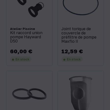
Joint torique de
Atelier Piscine
Kit raccord union
couvercle de
pompe Hayward
préfiltre de pompe
D50
Maxflo II
60,00 €
12,59 €
Prix
Prix
En stock
En stock