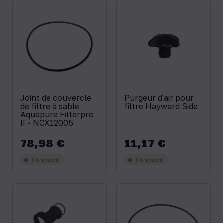
Joint de couvercle
Purgeur d'air pour
de filtre à sable
filtre Hayward Side
Aquapure Filterpro
II - NCX12005
78,98 €
11,17 €
Prix
Prix
En stock
En stock