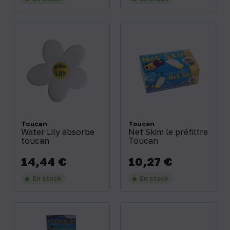
Toucan
Toucan
Water Lily absorbe
Net'Skim le préfiltre
toucan
Toucan
14,44 €
10,27 €
Prix
Prix
En stock
En stock