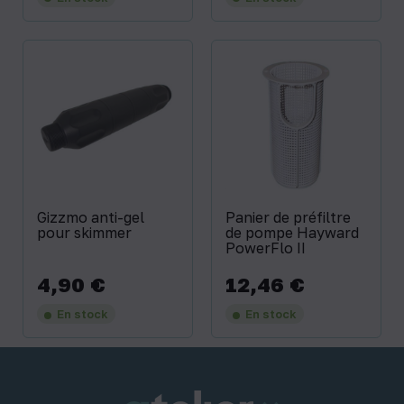
Gizzmo anti-gel
Panier de préfiltre
pour skimmer
de pompe Hayward
PowerFlo II
4,90 €
12,46 €
Prix
Prix
En stock
En stock