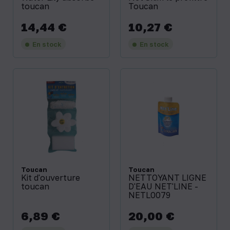
toucan
Toucan
14,44 €
10,27 €
Prix
Prix
En stock
En stock
Toucan
Toucan
Kit d'ouverture
NETTOYANT LIGNE
toucan
D'EAU NET'LINE -
NETL0079
6,89 €
20,00 €
Prix
Prix