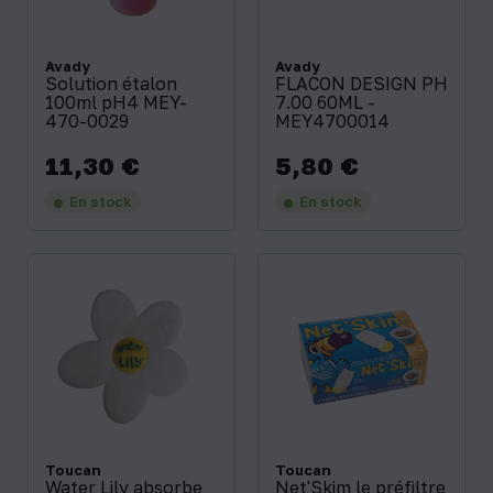
Avady
Avady
Solution étalon
FLACON DESIGN PH
100ml pH4 MEY-
7.00 60ML -
470-0029
MEY4700014
11,30 €
5,80 €
Prix
Prix
En stock
En stock
Toucan
Toucan
Water Lily absorbe
Net'Skim le préfiltre