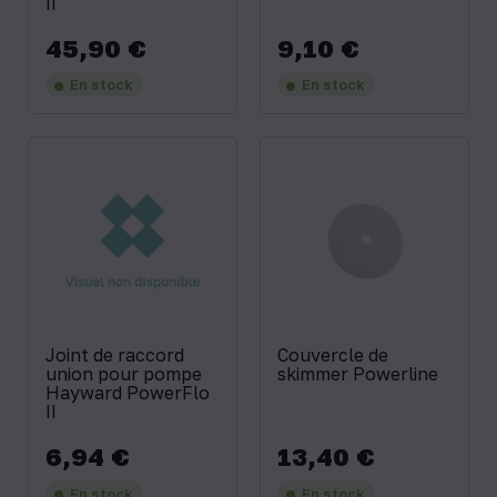
II
45,90 €
9,10 €
Prix
Prix
En stock
En stock
Joint de raccord
Couvercle de
union pour pompe
skimmer Powerline
Hayward PowerFlo
II
6,94 €
13,40 €
Prix
Prix
En stock
En stock