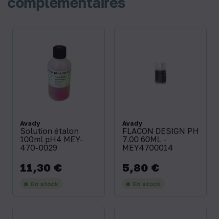
complémentaires
Avady
Avady
Solution étalon
FLACON DESIGN PH
100ml pH4 MEY-
7.00 60ML -
470-0029
MEY4700014
11,30 €
5,80 €
Prix
Prix
En stock
En stock