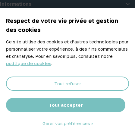

Informations

A propos d'Atelier Piscine
Respect de votre vie privée et gestion
des cookies
Ce site utilise des cookies et d’autres technologies pour
Newsletter
personnaliser votre expérience, à des fins commerciales
Ne manquez aucune opportunité ! Restez informé de nos meilleurs
et d’analyse. Pour en savoir plus, consultez notre
prix et nouveaux arrivages.
politique de cookies
.
Tout refuser
Abonnez-vous
Tout accepter
Gérer vos préférences
© 2026 Atelier Piscine - Tous droits réservés
Mentions légales
|
Conditions générales de vente
|
Politique de
confidentialité
|
Politique des cookies