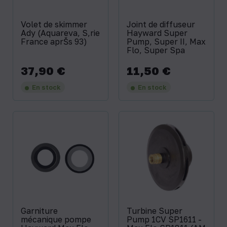
Volet de skimmer
Joint de diffuseur
Ady (Aquareva, S‚rie
Hayward Super
France aprŠs 93)
Pump, Super II, Max
Flo, Super Spa
37,90 €
11,50 €
Prix
Prix
En stock
En stock
Garniture
Turbine Super
mécanique pompe
Pump 1CV SP1611 -