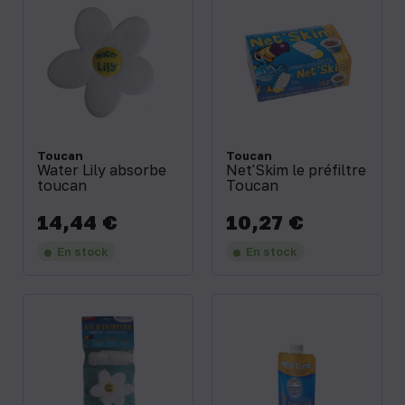
Toucan
Toucan
Water Lily absorbe
Net'Skim le préfiltre
toucan
Toucan
14,44 €
10,27 €
Prix
Prix
En stock
En stock