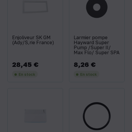
Enjoliveur SK GM
Larmier pompe
(Ady/S‚rie France)
Hayward Super
Pump /Super II/
Max Flo/ Super SPA
28,45 €
8,26 €
Prix
Prix
En stock
En stock