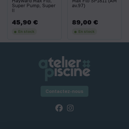
Hayward Max Flo,
Max Flo SP1811 (AM
Super Pump, Super
av.97)
II
45,90 €
89,00 €
Prix
Prix
En stock
En stock
Contactez-nous
Facebook
Instagram