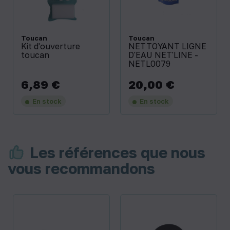
Toucan
Toucan
Kit d'ouverture
NETTOYANT LIGNE
toucan
D'EAU NET'LINE -
NETL0079
6,89 €
20,00 €
Prix
Prix
En stock
En stock
Les références que nous
vous recommandons