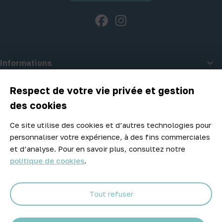
Facebook
Instagram

Informations

A propos d'Atelier Piscine
Respect de votre vie privée et gestion
des cookies
Ce site utilise des cookies et d’autres technologies pour
Newsletter
personnaliser votre expérience, à des fins commerciales
Ne manquez aucune opportunité ! Restez informé de nos meilleurs
et d’analyse. Pour en savoir plus, consultez notre
prix et nouveaux arrivages.
politique de cookies
.
Tout refuser
Abonnez-vous