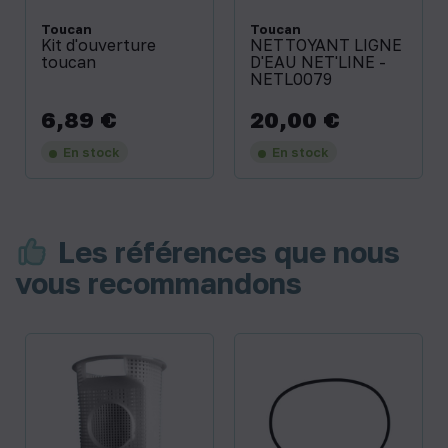
Toucan
Toucan
Kit d'ouverture
NETTOYANT LIGNE
toucan
D'EAU NET'LINE -
NETL0079
6,89 €
20,00 €
Prix
Prix
En stock
En stock
Les références que nous
vous recommandons