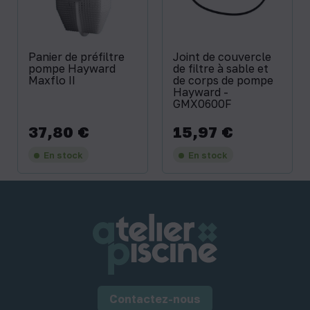
Panier de préfiltre
Joint de couvercle
pompe Hayward
de filtre à sable et
Maxflo II
de corps de pompe
Hayward -
GMX0600F
37,80 €
15,97 €
Prix
Prix
En stock
En stock
Contactez-nous