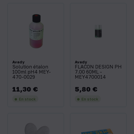
Avady
Avady
Solution étalon
FLACON DESIGN PH
100ml pH4 MEY-
7.00 60ML -
470-0029
MEY4700014
11,30 €
5,80 €
Prix
Prix
En stock
En stock