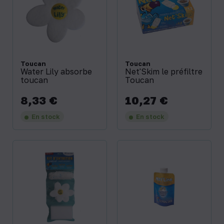
Toucan
Toucan
Water Lily absorbe
Net'Skim le préfiltre
toucan
Toucan
8,33 €
10,27 €
Prix
Prix
En stock
En stock