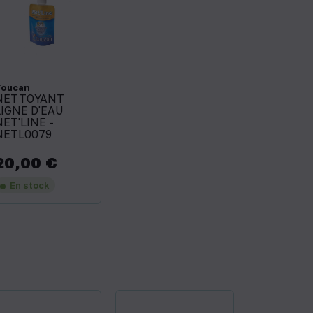
Toucan
NETTOYANT
LIGNE D'EAU
NET'LINE -
NETL0079
20,00 €
rix
En stock