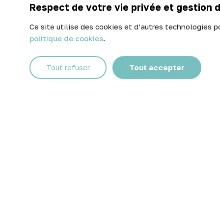
Respect de votre vie privée et gestion 
Contactez-nous
Ce site utilise des cookies et d’autres technologies p
politique de cookies
.
Facebook
Instagram
Tout refuser
Tout accepter
© 2026 Atelier Piscine - Tous droits réservés
Mentions légales
|
Conditions générales de vente
|
Politique 