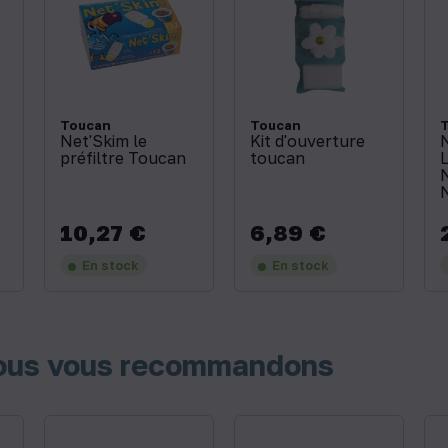
Toucan
Toucan
Net'Skim le
Kit d'ouverture
préfiltre Toucan
toucan
10,27 €
6,89 €
Prix
Prix
P
En stock
En stock
nous vous recommandons