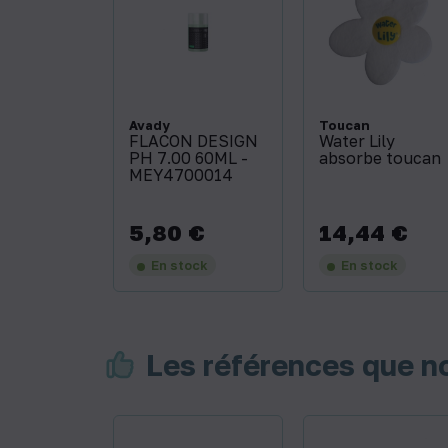
Avady
Toucan
FLACON DESIGN
Water Lily
PH 7.00 60ML -
absorbe toucan
MEY4700014
5,80 €
14,44 €
Prix
Prix
En stock
En stock
Les références que 