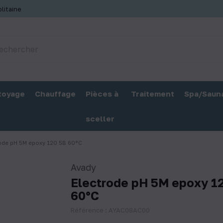
litaine
toyage
Chauffage
Pièces à
Traitement
Spa/Saun
sceller
ode pH 5M epoxy 120 5B 60°C
Avady
Electrode pH 5M epoxy 1
60°C
Référence : AYAC08AC00