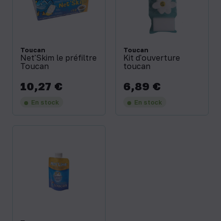
Toucan
Toucan
Net'Skim le préfiltre
Kit d'ouverture
Toucan
toucan
10,27 €
6,89 €
Prix
Prix
En stock
En stock