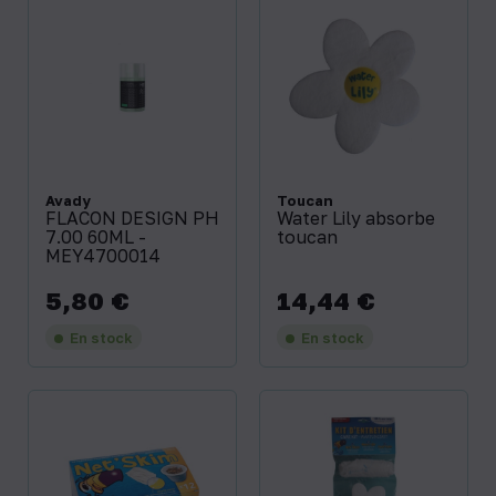
Avady
Toucan
FLACON DESIGN PH
Water Lily absorbe
7.00 60ML -
toucan
MEY4700014
5,80 €
14,44 €
Prix
Prix
En stock
En stock