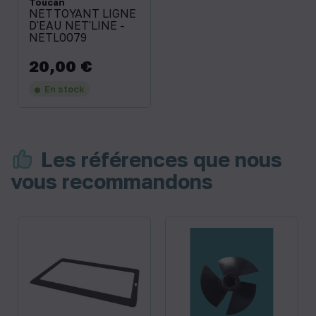
Toucan
NETTOYANT LIGNE
D'EAU NET'LINE -
NETL0079
20,00 €
Prix
En stock
Les références que nous
vous recommandons