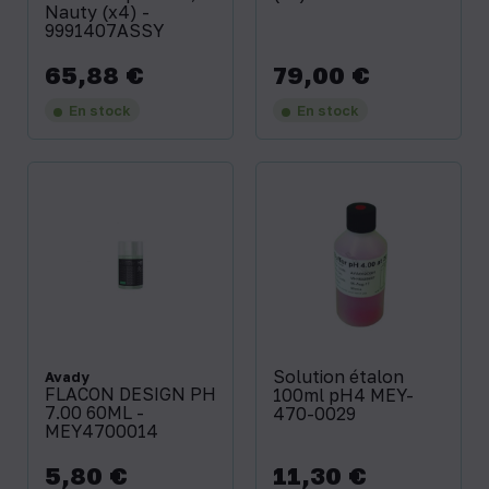
Nauty (x4) -
9991407ASSY
65,88 €
79,00 €
Prix
Prix
En stock
En stock
Solution étalon
Avady
FLACON DESIGN PH
100ml pH4 MEY-
7.00 60ML -
470-0029
MEY4700014
5,80 €
11,30 €
Prix
Prix