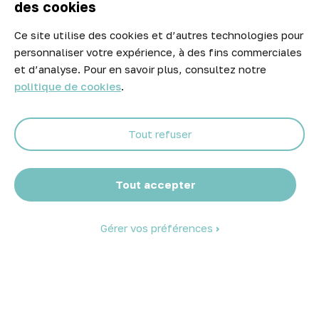
des cookies
Ce site utilise des cookies et d’autres technologies pour
Newsletter
personnaliser votre expérience, à des fins commerciales
Ne manquez aucune opportunité ! Restez informé de nos meilleurs
et d’analyse. Pour en savoir plus, consultez notre
prix et nouveaux arrivages.
politique de cookies
.
Tout refuser
Abonnez-vous
Tout accepter
Gérer vos préférences
© 2026 Atelier Piscine - Tous droits réservés
Mentions légales
|
Conditions générales de vente
|
Politique de
confidentialité
|
Politique des cookies