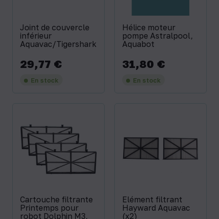
Joint de couvercle
Hélice moteur
inférieur
pompe Astralpool,
Aquavac/Tigershark
Aquabot
29,77 €
31,80 €
Prix
Prix
En stock
En stock
Cartouche filtrante
Elément filtrant
Printemps pour
Hayward Aquavac
robot Dolphin M3,
(x2)