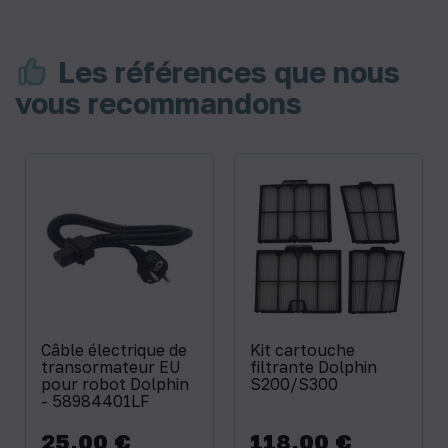
Les références que nous
vous recommandons
Câble électrique de
Kit cartouche
transormateur EU
filtrante Dolphin
pour robot Dolphin
S200/S300
- 58984401LF
25,00 €
118,00 €
Prix
Prix