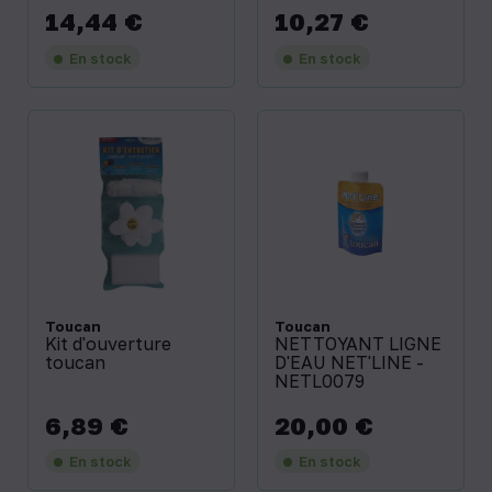
14,44 €
10,27 €
Prix
Prix
En stock
En stock
Toucan
Toucan
Kit d'ouverture
NETTOYANT LIGNE
toucan
D'EAU NET'LINE -
NETL0079
6,89 €
20,00 €
Prix
Prix
En stock
En stock