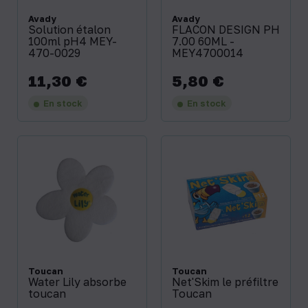
Avady
Avady
Solution étalon
FLACON DESIGN PH
100ml pH4 MEY-
7.00 60ML -
470-0029
MEY4700014
11,30 €
5,80 €
Prix
Prix
En stock
En stock
Toucan
Toucan
Water Lily absorbe
Net'Skim le préfiltre
toucan
Toucan