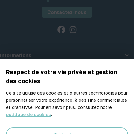
Contactez-nous
Facebook
Instagram

Informations

A propos d'Atelier Piscine
Respect de votre vie privée et gestion
des cookies
Ce site utilise des cookies et d’autres technologies pour
Newsletter
personnaliser votre expérience, à des fins commerciales
Ne manquez aucune opportunité ! Restez informé de nos meilleurs
et d’analyse. Pour en savoir plus, consultez notre
prix et nouveaux arrivages.
politique de cookies
.