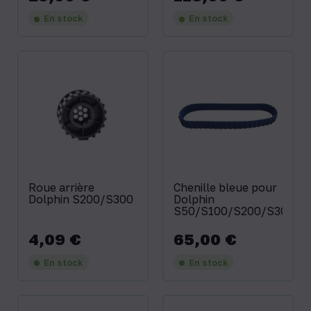
En stock
En stock
Roue arrière
Chenille bleue pour
Dolphin S200/S300
Dolphin
S50/S100/S200/S300
4,09 €
65,00 €
Prix
Prix
En stock
En stock