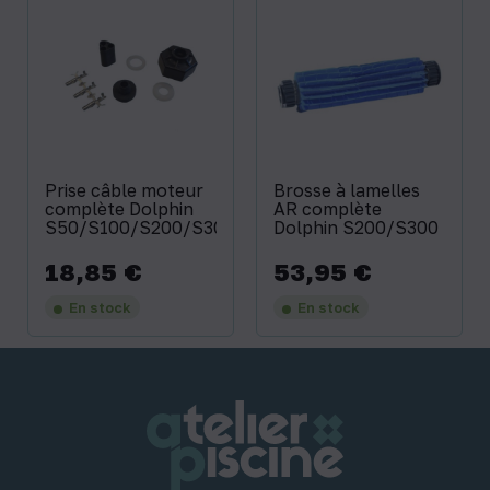
Prise câble moteur
Brosse à lamelles
complète Dolphin
AR complète
S50/S100/S200/S300
Dolphin S200/S300
18,85 €
53,95 €
Prix
Prix
En stock
En stock