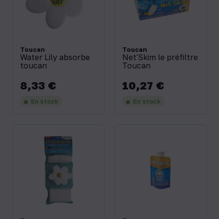
Toucan
Toucan
Water Lily absorbe
Net'Skim le préfiltre
toucan
Toucan
8,33 €
10,27 €
Prix
Prix
En stock
En stock