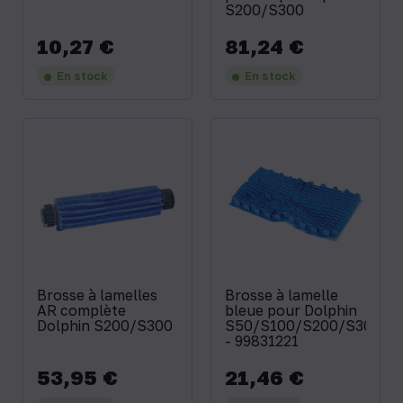
S200/S300
10,27 €
81,24 €
Prix
Prix
En stock
En stock
Brosse à lamelles
Brosse à lamelle
AR complète
bleue pour Dolphin
Dolphin S200/S300
S50/S100/S200/S300
- 99831221
53,95 €
21,46 €
Prix
Prix