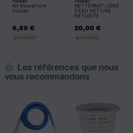
Toucan
Toucan
Kit d'ouverture
NETTOYANT LIGNE
toucan
D'EAU NET'LINE -
NETL0079
6,89 €
20,00 €
Prix
Prix
En stock
En stock
Les références que nous
vous recommandons