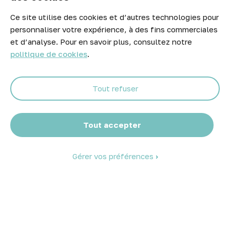
Ce site utilise des cookies et d’autres technologies pour
Newsletter
personnaliser votre expérience, à des fins commerciales
Ne manquez aucune opportunité ! Restez informé de nos meilleurs
et d’analyse. Pour en savoir plus, consultez notre
prix et nouveaux arrivages.
politique de cookies
.
Tout refuser
Abonnez-vous
Tout accepter
Gérer vos préférences
© 2026 Atelier Piscine - Tous droits réservés
Mentions légales
|
Conditions générales de vente
|
Politique de
confidentialité
|
Politique des cookies