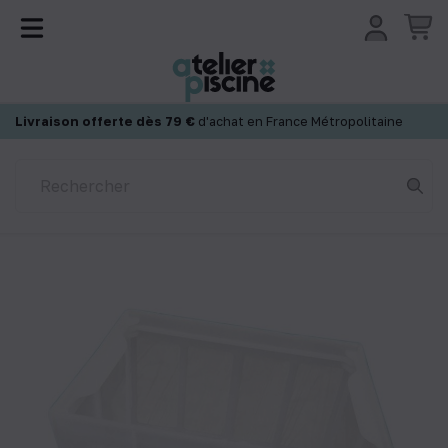
Panneau de gestion des cookies
Livraison offerte dès 79 €
d'achat en France Métropolitaine