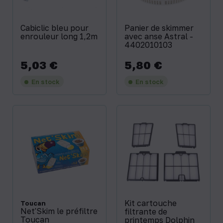
Cabiclic bleu pour
Panier de skimmer
enrouleur long 1,2m
avec anse Astral -
4402010103
5,03 €
5,80 €
Prix
Prix
En stock
En stock
Kit cartouche
Toucan
Net'Skim le préfiltre
filtrante de
Toucan
printemps Dolphin