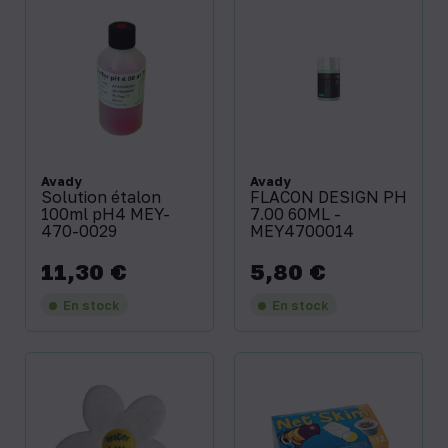
Avady
Avady
Solution étalon
FLACON DESIGN PH
100ml pH4 MEY-
7.00 60ML -
470-0029
MEY4700014
11,30 €
5,80 €
Prix
Prix
En stock
En stock