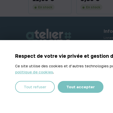
En stock
En stock
Inf
Livra
Paiem
Retou
Respect de votre vie privée et gestion 
Contactez-nous
Ce site utilise des cookies et d’autres technologies p
politique de cookies
.
Facebook
Instagram
Tout refuser
Tout accepter
© 2026 Atelier Piscine - Tous droits réservés
Mentions légales
|
Conditions générales de vente
|
Politique 