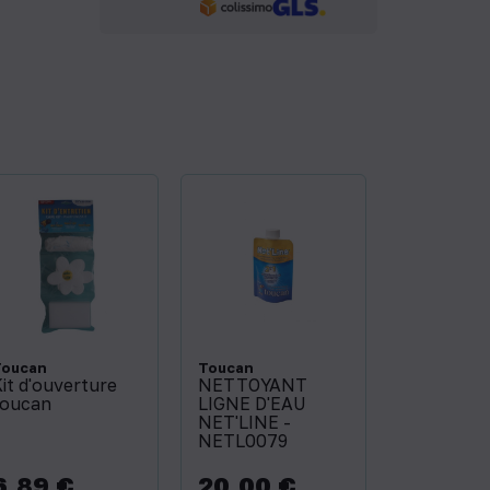
Toucan
Toucan
it d'ouverture
NETTOYANT
toucan
LIGNE D'EAU
NET'LINE -
NETL0079
6,89 €
20,00 €
rix
Prix