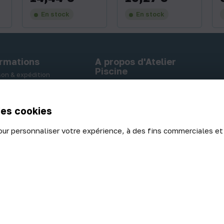
En stock
En stock
ormations
A propos d'Atelier
Piscine
ison & expédition
A propos
ent sécurisé
Nos locaux
rs - Echanges
des cookies
our personnaliser votre expérience, à des fins commerciales et
de confidentialité
|
Politique des cookies