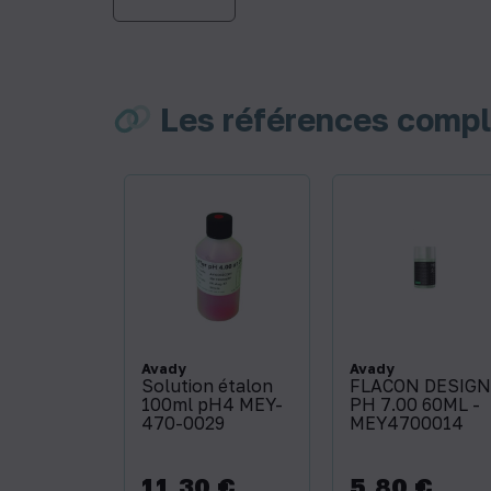
Les références comp
Avady
Avady
Solution étalon
FLACON DESIGN
100ml pH4 MEY-
PH 7.00 60ML -
470-0029
MEY4700014
11,30 €
5,80 €
Prix
Prix