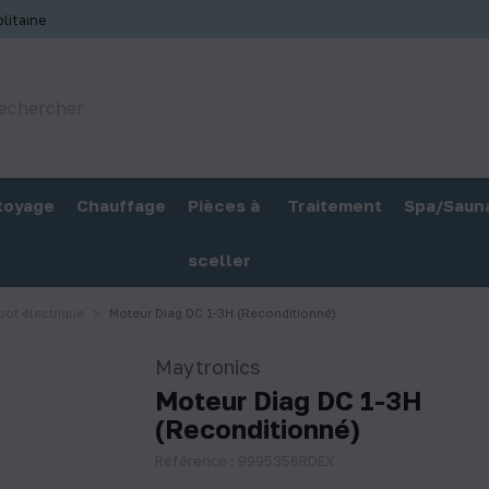
litaine
toyage
Chauffage
Pièces à
Traitement
Spa/Saun
sceller
bot électrique
Moteur Diag DC 1-3H (Reconditionné)
Maytronics
Moteur Diag DC 1-3H
(Reconditionné)
Référence : 9995356RDEX