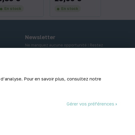
En stock
En stock
Newsletter
Ne manquez aucune opportunité ! Restez
informé de nos meilleurs prix et nouveaux
arrivages.
 d’analyse. Pour en savoir plus, consultez notre
Abonnez-vous
Gérer vos préférences