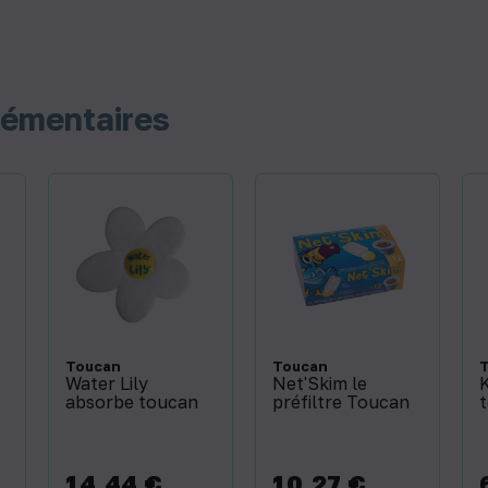
lémentaires
Toucan
Toucan
Water Lily
Net'Skim le
K
absorbe toucan
préfiltre Toucan
14,44 €
10,27 €
Prix
Prix
P