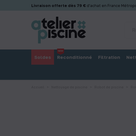
Panneau de gestion des cookies
Livraison offerte dès 79 €
d'achat en France Métropo
Soldes
Reconditionné
Filtration
Net
Accueil
Nettoyage de piscine
Robot de piscine
Ro