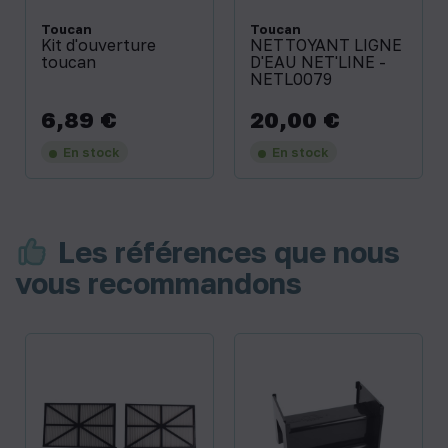
Toucan
Toucan
Kit d'ouverture
NETTOYANT LIGNE
toucan
D'EAU NET'LINE -
NETL0079
6,89 €
20,00 €
Prix
Prix
En stock
En stock
Les références que nous
vous recommandons