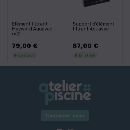
Elément filtrant
Support d'élément
Hayward Aquavac
fitlrant Aquavac
(x2)
79,00 €
87,00 €
Prix
Prix
En stock
En stock
Contactez-nous