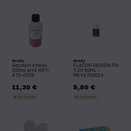
Avady
Avady
Solution étalon
FLACON DESIGN PH
100ml pH4 MEY-
7.00 60ML -
470-0029
MEY4700014
11,30 €
5,80 €
Prix
Prix
En stock
En stock