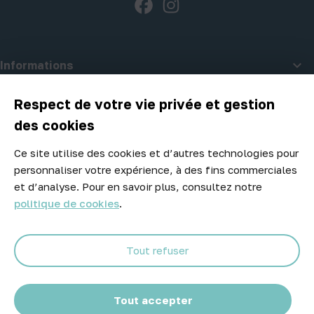
Facebook
Instagram

Informations

A propos d'Atelier Piscine
Respect de votre vie privée et gestion
des cookies
Ce site utilise des cookies et d’autres technologies pour
Newsletter
personnaliser votre expérience, à des fins commerciales
Ne manquez aucune opportunité ! Restez informé de nos meilleurs
et d’analyse. Pour en savoir plus, consultez notre
prix et nouveaux arrivages.
politique de cookies
.
Tout refuser
Abonnez-vous
Tout accepter