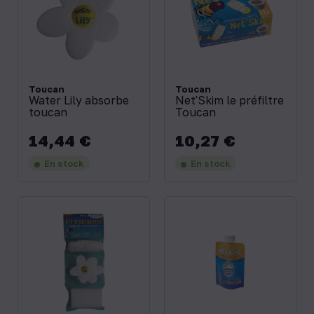
Toucan
Toucan
Water Lily absorbe
Net'Skim le préfiltre
toucan
Toucan
14,44 €
10,27 €
Prix
Prix
En stock
En stock